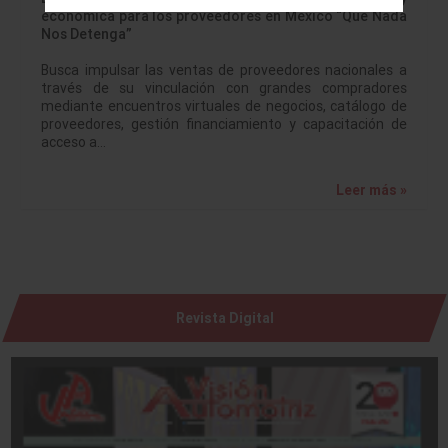
económica para los proveedores en México “Que Nada
Nos Detenga”
Busca impulsar las ventas de proveedores nacionales a
través de su vinculación con grandes compradores
mediante encuentros virtuales de negocios, catálogo de
proveedores, gestión financiamiento y capacitación de
acceso a…
Leer más »
Revista Digital