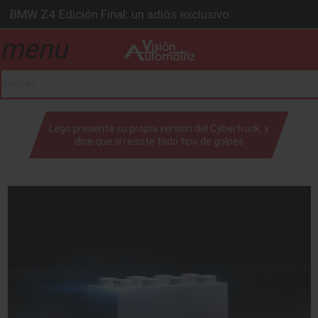
BMW Z4 Edición Final: un adiós exclusivo
Ford Edge Híbrida: la SUV que evoluciona
menu
drop_down
Ventas se estabilizan: INEGI
Será 2026, año de evolución profunda: Peñafiel
Chirey lanzará su primera pick-up en 2026
drop_down
Lego presenta su propia versión del Cybertruck, y
dice que sí resiste todo tipo de golpes
drop_down