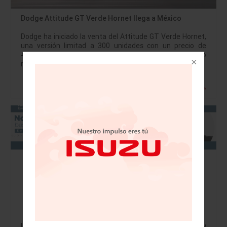
Dodge Attitude GT Verde Hornet llega a México
Dodge ha iniciado la venta del Attitude GT Verde Hornet,
una versión limitad a 300 unidades con un precio de
488,900.00 pesos, la cual se caracteriza por su diseño
más…
Leer más »
Lanzan programa de reactivación industrial y