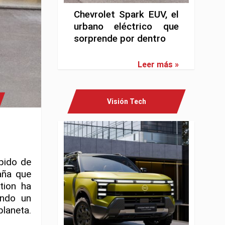
Chevrolet Spark EUV, el
urbano eléctrico que
sorprende por dentro
Leer más »
Visión Tech
pido de
aña que
tion ha
ando un
laneta.