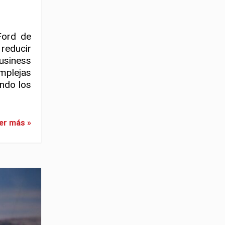
Ford de
reducir
usiness
mplejas
ando los
er más »