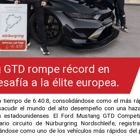
 GTD rompe récord en
safía a la élite europea.
co tiempo de 6:40.8, consolidándose como el más rá
sacudir el mundo del alto desempeño con una haz
vos estadounidenses. El Ford Mustang GTD Competi
rio circuito de Nürburgring Nordschleife, registr
ándose como uno de los vehículos más rápidos del p