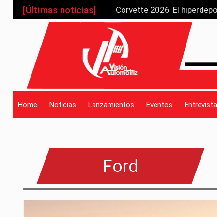
[Últimas noticias]
Corvette 2026: El hiperdepo
Toyota RAV4 PHEV 2026: Elec
_drop_down
Nissan acelera con IA y ren
El Renacer de la Leyenda: 
El Alfa Romeo Duetto cumpl
_drop_down
Home
Noticias
Lanzamientos
Eventos
Entrevista
_drop_down
Ford