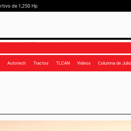
rtivo de 1,250 Hp
trificación sin límites
ovada estrategia global
Ford Mustang Dark Horse SC
e 60 años de historia
Autotech
Tractos
TLCAN
Videos
Columna de Julio