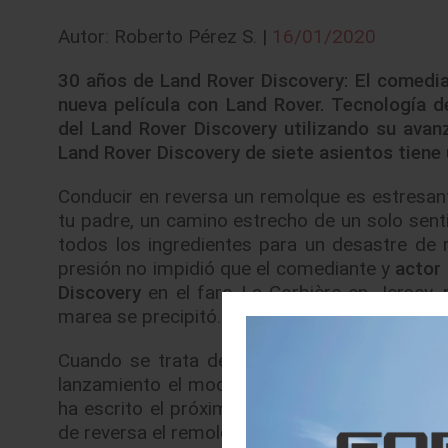
Autor: Roberto Pérez S. |
16/01/2020
30 años de Land Rover Discovery: El comedia
nueva película con Land Rover. Tecnología 
del Land Rover Discovery utilizando su avan
Land Rover Discovery de siete asientos tien
Conducir en reversa un remolque es estresant
tu padre, un camino estrecho de un solo senti
todos los ingredientes para un desastre de 
presión no impidió que el comediante y
actor 
Discovery
en el faro La Corbière en Jersey, 
marea se precipitó.
Cuando se trata de remolcar, el SUV familia
lanzamiento el modelo original sacó un tren 
ha escrito el próximo capítulo de la historia
de reversa el remolque con la ayuda avanzada