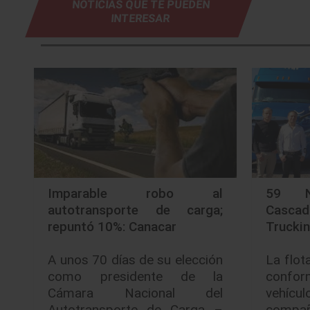
NOTICIAS QUE TE PUEDEN
INTERESAR
Imparable robo al
59 Nu
autotransporte de carga;
Casca
repuntó 10%: Canacar
Trucki
A unos 70 días de su elección
La flot
como presidente de la
conf
Cámara Nacional del
vehícu
Autotransporte de Carga –
compa