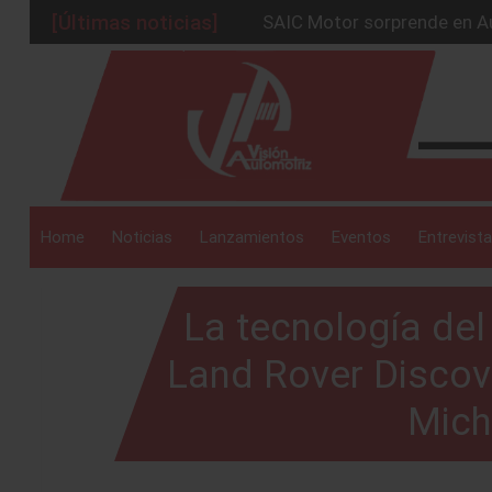
[Últimas noticias]
BMW Group alcanza los 2 mil
La Nissan Frontier V6 PRO-
_drop_down
Kia lanza en México el serv
GAC sacude México con un 
SAIC Motor sorprende en Au
_drop_down
Home
Noticias
Lanzamientos
Eventos
Entrevista
La tecnología del
_drop_down
Land Rover Discov
Mich