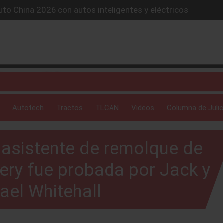
lones de autos eléctricos y acelera su estrategia global
4X conquista la Ruta del Oso en México
icio “59 minutos o gratis” y sacude la postventa automotriz.
SUV híbrido de más de 1,000 km
to China 2026 con autos inteligentes y eléctricos
Autotech
Tractos
TLCAN
Videos
Columna de Julio
 asistente de remolque de
ery fue probada por Jack y
ael Whitehall