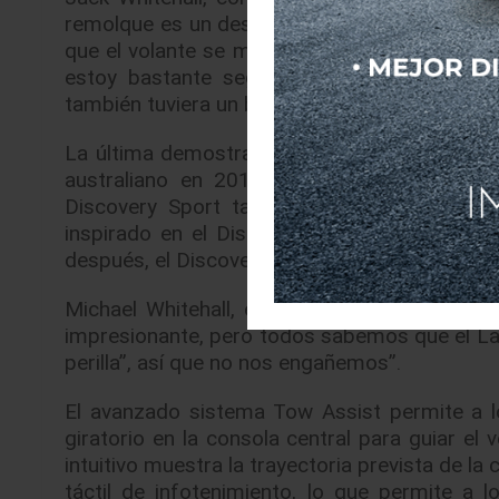
remolque es un desafío, no importa hacerlo c
que el volante se movía solo, ya que usé “La per
estoy bastante seguro de que habríamos e
también tuviera un botón de silencio para mi p
La última demostración de remolque de la fa
australiano en 2017, tirando de un tren 
Discovery Sport también arrastró un tren d
inspirado en el Discovery 1, que completó u
después, el Discovery sigue siendo el SUV fam
Michael Whitehall, el padre de Jack, dijo: “
impresionante, pero todos sabemos que el Lan
perilla”, así que no nos engañemos”.
El avanzado sistema Tow Assist permite a l
giratorio en la consola central para guiar el
intuitivo muestra la trayectoria prevista de l
táctil de infotenimiento, lo que permite a 