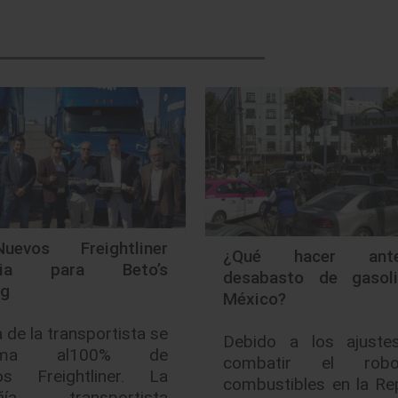
evos Freightliner
¿Qué hacer ant
dia para Beto’s
desabasto de gasol
ng
México?
a de la transportista se
Debido a los ajuste
orma al100% de
combatir el ro
los Freightliner. La
combustibles en la Re
ñía transportista