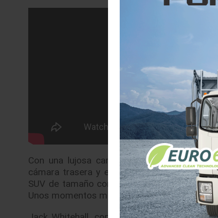
Con una lujosa caravana Airstream Missour
cámara trasera y el controlador giratorio mo
SUV de tamaño completo a lo largo de la cal
Unos momentos más tarde, todo el tramo de 3
Jack Whitehall, comediante y actor, dijo: “S