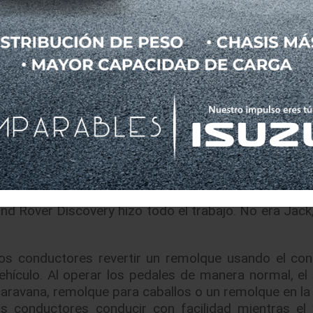
on una enorme caravana de lujo conectada. Fue diver
illa” para dirigir. Sin la tecnología inteligente del D
stado nadando de regreso a la costa, solo desea
adre”.
milia Discovery sigue un recorrido de 16 km por el 
de carretera de 110 toneladas. El SUV compacto 
e 100 toneladas a través de un puente ferroviari
na hazaña similar en su lanzamiento en 1989. Trei
iliar más versátil y capaz del mundo.
Ir de reversa a través de la calzada Corbière fue un
d Rover Discovery hizo todo el trabajo. No era Jack,
os conductores revertir un remolque usando el con
 vehículo. Al operar los pedales de manera normal, el
a caravana, remolque para caballos o un remolque en la
los conductores conducir con facilidad mientras el 