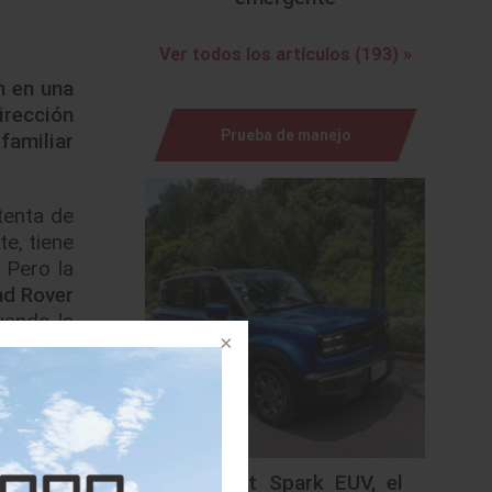
Ver todos los artículos (193) »
n en una
irección
Prueba de manejo
familiar
tenta de
e, tiene
 Pero la
nd Rover
uando la
ue en su
do, Jack
conducir
Chevrolet Spark EUV, el