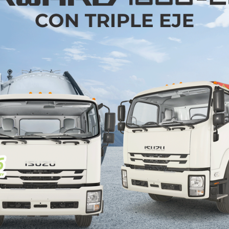
i de 6.8 m de largo enganchada al Discovery, y u
ntado en el tablero para conducir, Jack navegó con 
zada estrecha justo a tiempo para evitar la marea e
00m de camino privado estaba cubierto por las olas
oy un novato en la conducción, por lo que retrocede