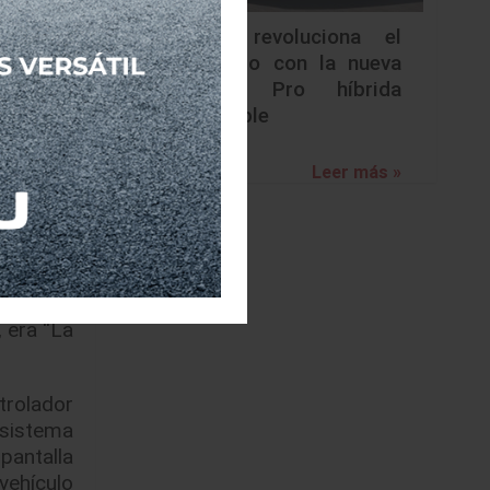
tido ver
Nissan revoluciona el
iscovery,
segmento con la nueva
ría que
Frontier Pro híbrida
enchufable
desierto
Leer más »
premium
o suizo,
nta años
a hazaña
 era “La
trolador
 sistema
 pantalla
vehículo