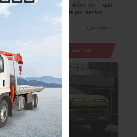
urbano eléctrico que
sorprende por dentro
Leer más »
Visión Tech
sando la
éxito el
ntrante.
.
r sin un