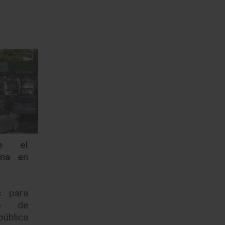
e el
ina en
s para
bo de
pública