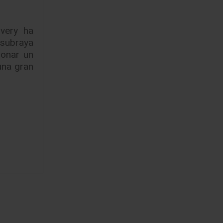
very ha
 subraya
ionar un
una gran