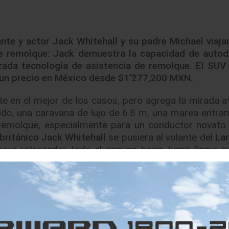
nte y actor Jack Whitehall y su padre Michael viaja
de remolque: Jack demuestra la capacidad de autod
zada tecnología de asistencia de remolque. El SUV 
e un precio en México desde $1’277,200 MXN.
e en el mejor de los casos, pero agrega la mirada a
do, una caravana de lujo de 6.8 m, una marea entrant
remolque, especialmente para un conductor novato.
británico Jack Whitehall
se pusiera al volante del
La
para retroceder todo el camino hacia tierra firme c
r de siete asientos ha liderado el camino desde q
en el año 1989. Ahora, con su padre Michael alentan
 del remolque Discovery demostrando lo fácil que es 
 de Tow Assist.