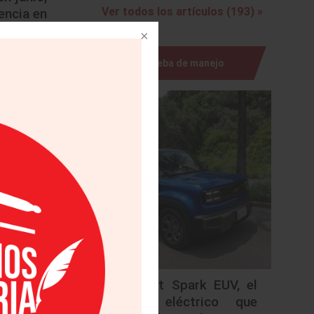
Ver todos los artículos (193) »
encia en
lac
y en
Prueba de manejo
es
, tanto
o, todas
r mayor
ac están
nalmente,
buidores
sobre el
io en la
 Además,
Chevrolet Spark EUV, el
urbano eléctrico que