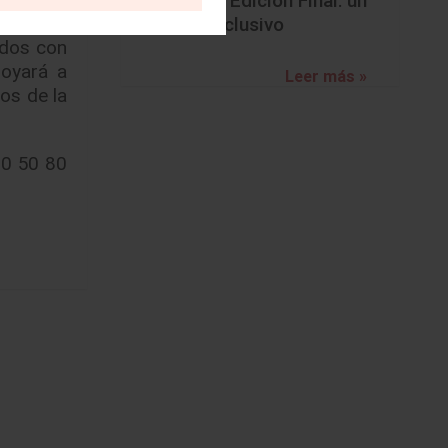
BMW Z4 Edición Final: un
á 3GB de
adiós exclusivo
ados con
poyará a
Leer más »
os de la
00 50 80