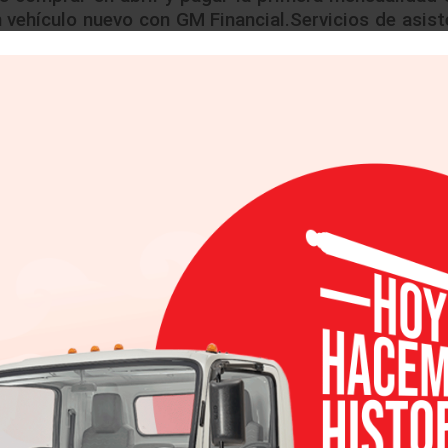
 vehículo nuevo con GM Financial.Servicios de asist
a través de sus marcas
Chevrolet, Buick, GMC y Cadil
entar
á
diversas iniciativas
para
apoyar
a sus
client
 de GM
como quienes están considerando adquirir un
n tiempo real, mantenerlos conectados y ofrece
-19
.
 los Distribuidores de Chevrolet, Buick, GMC y Cadill
hículo, llevarlo a hacer Servicio y devolverlo. Adicio
s plataformas y herramientas para que los Distri
 a los clientes interesados en obtener información 
prar en abril y pagar la primera mensualidad en jun
apertura sin costo en toda la línea de productos.
de desempleo en el financiamiento.