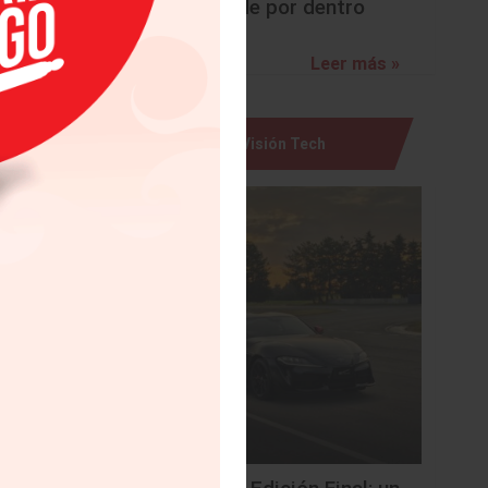
sorprende por dentro
ivado de
na web
n correo
Leer más »
l Motors
Visión Tech
co en la
cas, que
icios de
acilitar
 con las
ro de su