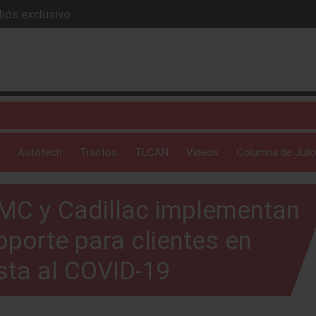
iós exclusivo
ue evoluciona
I
 profunda: Peñafiel
ick-up en 2026
Autotech
Tractos
TLCAN
Videos
Columna de Julio
GMC y Cadillac implementan
porte para clientes en
sta al COVID-19