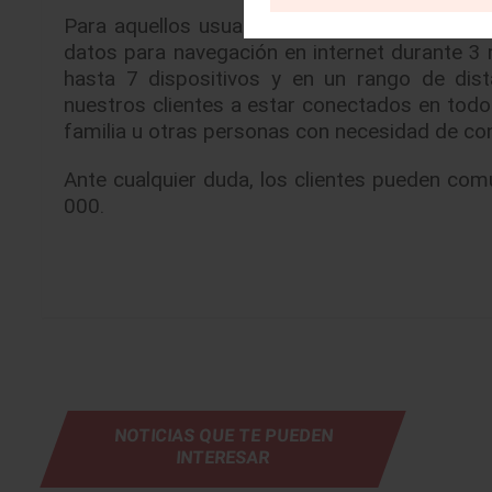
Para aquellos usuarios que cuentan con un v
datos para navegación en internet durante 3
hasta 7 dispositivos y en un rango de dis
nuestros clientes a estar conectados en to
familia u otras personas con necesidad de con
Ante cualquier duda, los clientes pueden com
000.
NOTICIAS QUE TE PUEDEN
INTERESAR