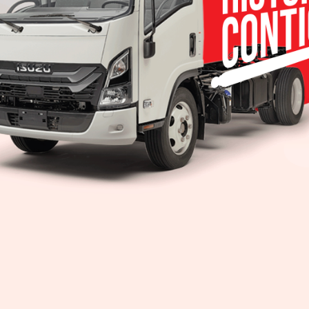
specto a su contrato actual de financiamiento der
-19 lo invitamos a visitar nuestra pági
rá toda la información necesaria o bien enviar u
 garantía vencen en marzo y abril de 2020, Genera
s sin costo.
idad y asistencia personalizada ante emergencias úni
tarios de vehículos de cualquiera de las cuatro mar
 el botón azul y/o rojo de OnStar para solicitar serv
s y hospitales más cercanos a su ubicación. * F
as autoridades de salud. • Contactar al usuario
tados para comunicar a los clientes con algún miemb
localidad en caso de ser necesario.