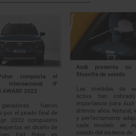
Audi presenta su 
filosofía de sonido
Pulse conquista el
o internacional iF
Las medidas de ac
N AWARD 2022
activa han cobrad
importancia para Audi
anadores fueron
últimos años Natural, i
s por el jurado final de
y perfectamente adap
ign 2022 compuesto
cada modelo: en Au
expertos en diseño de
sonido del sistema de
íses Fiat Pulse es