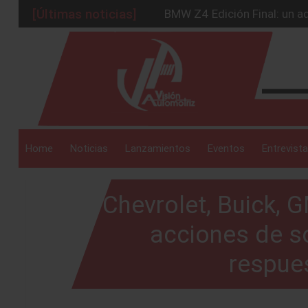
[Últimas noticias]
BMW Z4 Edición Final: un ad
Ford Edge Híbrida: la SUV q
_drop_down
Ventas se estabilizan: INEG
Será 2026, año de evolución
Chirey lanzará su primera p
_drop_down
Home
Noticias
Lanzamientos
Eventos
Entrevista
Chevrolet, Buick, 
_drop_down
acciones de so
respue