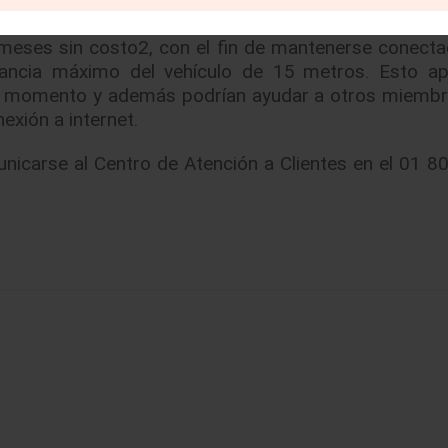
ehículo que integré el sistema WiFi, OnStar ofrecer
 meses sin costo2, con el fin de mantenerse conect
tancia máximo del vehículo de 15 metros. Esto a
do momento y además podrían ayudar a otros miembr
exión a internet.
unicarse al Centro de Atención a Clientes en el 01 8