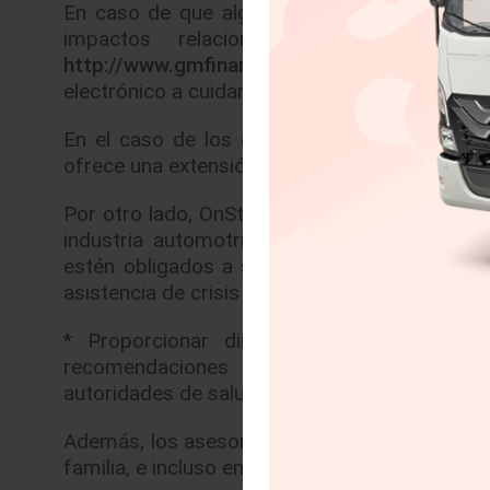
En caso de que algún cliente tenga dudas re
impactos relacionados con el COVID
http://www.gmfinancial.mx
en donde encontra
electrónico a cuidamosdeti@gmfinancial.com.
En el caso de los clientes cuyas pólizas de
ofrece una extensión de la garantía por 90 día
Por otro lado, OnStar, el sistema de conectiv
industria automotriz permitirá a los propie
estén obligados a salir y conducir, presionar
asistencia de crisis que consisten en:
* Proporcionar direcciones hacia clínica
recomendaciones oficiales emitidas por l
autoridades de salud1.
Además, los asesores de OnStar están habili
familia, e incluso enlazarlos con el 911 de su 