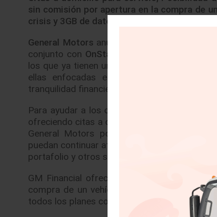
sin comisión por apertura en la compra de un
crisis y 3GB de datos sin costo con OnStar.
General Motors
anunció el día de hoy que, 
conjunto con
OnStar
y
GM Financial
,
implem
los que ya tienen un
vehículo de las marcas
ellas enfocadas en brindar información e
tranquilidad financiera en
respuesta al COVID
Para ayudar a los clientes a no salir de casa,
ofreciendo citas a domicilio para recoger su ve
General Motors pondrá a disposición varia
puedan continuar atendiendo de manera remota
portafolio y otros servicios.
GM Financial ofrecerá la posibilidad de com
compra de un vehículo nuevo y comisión por 
todos los planes con GMF incluyen un seguro 