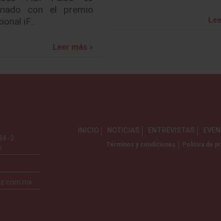
onado con el premio
Lee
cional iF…
Leer más »
INICIO
NOTICIAS
ENTREVISTAS
EVE
734-3
Términos y condiciones
Política de pr
o
iz.com.mx