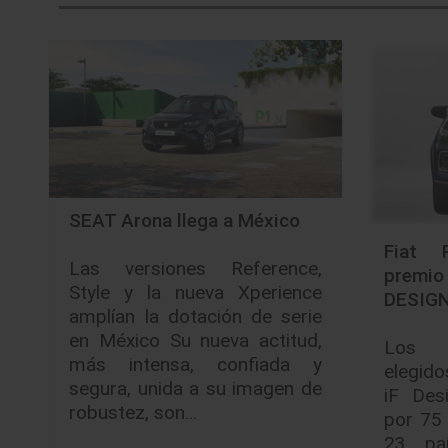
SEAT Arona llega a México
Fiat 
Las versiones Reference,
premi
Style y la nueva Xperience
DESIG
amplían la dotación de serie
en México Su nueva actitud,
Los g
más intensa, confiada y
elegido
segura, unida a su imagen de
iF Des
robustez, son…
por 75 
23 pa