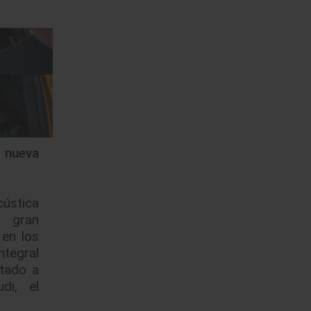
nueva
ústica
o gran
 en los
ntegral
tado a
di, el
…