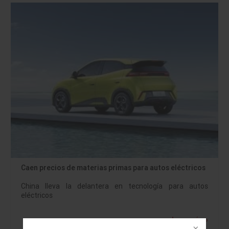
Caen precios de materias primas para autos eléctricos
China lleva la delantera en tecnología para autos
eléctricos
Leer más »