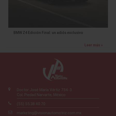
BMW Z4 Edición Final: un adiós exclusivo
Leer más »
Doctor José María Vértiz 734-3
Col. Piedad Narvarte, México
(55) 55.38.40.70
marketing@visionautomotriz.com.mx