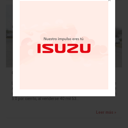
Cae ventas de vehículos pesados dn 2017: AMDA
La Asociación Mexicana de Distribuidores de
Automotores (AMDA) destacó que de enero a diciembre
de 2017, las ventas de vehículos pesados descendieron
5.0 por ciento, al venderse 40 mil 53…
Leer más »