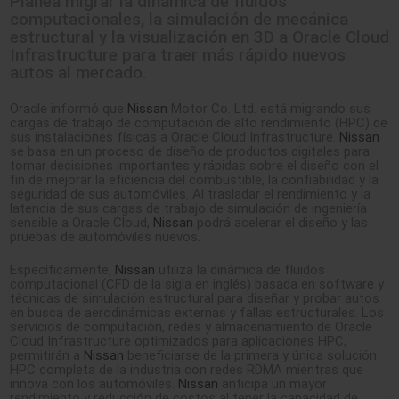
Planea migrar la dinámica de fluidos
computacionales, la simulación de mecánica
estructural y la visualización en 3D a Oracle Cloud
Infrastructure para traer más rápido nuevos
autos al mercado.
Oracle informó que
Nissan
Motor Co. Ltd. está migrando sus
cargas de trabajo de computación de alto rendimiento (HPC) de
sus instalaciones físicas a Oracle Cloud Infrastructure.
Nissan
se basa en un proceso de diseño de productos digitales para
tomar decisiones importantes y rápidas sobre el diseño con el
fin de mejorar la eficiencia del combustible, la confiabilidad y la
seguridad de sus automóviles. Al trasladar el rendimiento y la
latencia de sus cargas de trabajo de simulación de ingeniería
sensible a Oracle Cloud,
Nissan
podrá acelerar el diseño y las
pruebas de automóviles nuevos.
Específicamente,
Nissan
utiliza la dinámica de fluidos
computacional (CFD de la sigla en inglés) basada en software y
técnicas de simulación estructural para diseñar y probar autos
en busca de aerodinámicas externas y fallas estructurales. Los
servicios de computación, redes y almacenamiento de Oracle
Cloud Infrastructure optimizados para aplicaciones HPC,
permitirán a
Nissan
beneficiarse de la primera y única solución
HPC completa de la industria con redes RDMA mientras que
innova con los automóviles.
Nissan
anticipa un mayor
rendimiento y reducción de costos al tener la capacidad de