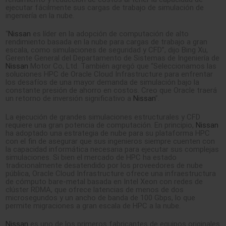
ejecutar fácilmente sus cargas de trabajo de simulación de
ingeniería en la nube.
“
Nissan
es líder en la adopción de computación de alto
rendimiento basada en la nube para cargas de trabajo a gran
escala, como simulaciones de seguridad y CFD”, dijo Bing Xu,
Gerente General del Departamento de Sistemas de Ingeniería de
Nissan
Motor Co, Ltd. También agregó que “Seleccionamos las
soluciones HPC de Oracle Cloud Infrastructure para enfrentar
los desafíos de una mayor demanda de simulación bajo la
constante presión de ahorro en costos. Creo que Oracle traerá
un retorno de inversión significativo a
Nissan
”.
La ejecución de grandes simulaciones estructurales y CFD
requiere una gran potencia de computación. En principio,
Nissan
ha adoptado una estrategia de nube para su plataforma HPC
con el fin de asegurar que sus ingenieros siempre cuenten con
la capacidad informática necesaria para ejecutar sus complejas
simulaciones. Si bien el mercado de HPC ha estado
tradicionalmente desatendido por los proveedores de nube
pública, Oracle Cloud Infrastructure ofrece una infraestructura
de cómputo bare-metal basada en Intel Xeon con redes de
clúster RDMA, que ofrece latencias de menos de dos
microsegundos y un ancho de banda de 100 Gbps, lo que
permite migraciones a gran escala de HPC a la nube.
Nissan
es uno de los primeros fabricantes de equipos originales