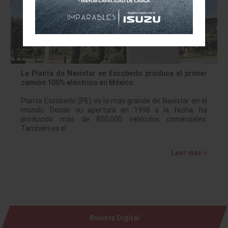
La Planta de Navistar en Escobedo produce el primer
camión 100% eléctrico en México
Planta Escobedo (PE) es la más grande de Navistar en el
mundo. Desde su apertura en 1998 a la fecha, ha
producido más de 850,000 vehículos comerciales.
También es el…
Leer más »
Revista Digital