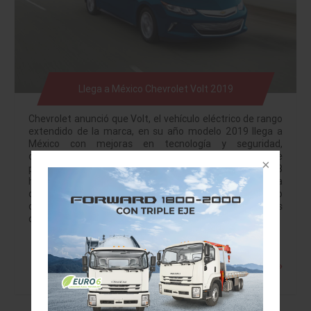
Llega a México Chevrolet Volt 2019
Chevrolet anunció que Volt, el vehículo eléctrico de rango
extendido de la marca, en su año modelo 2019 llega a
México con mejoras en tecnología y seguridad,
destacando un nuevo sistema de carga de 7.2 kW que le
permite recargar energía en su totalidad en tan solo 2.3
horas con el cargador de 240V, al agregar, por cada hora
de carga, aproximadamente el doble del rango de manejo
completamente eléctrico. De esta forma, los
consumidores obtendrán un incremento en la…
Leer más »