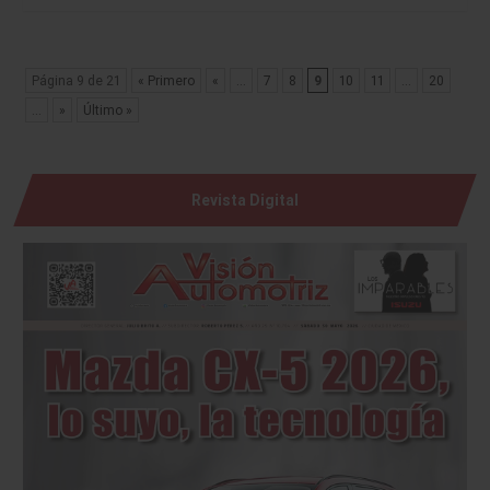
Página 9 de 21
« Primero
«
...
7
8
9
10
11
...
20
...
»
Último »
Revista Digital