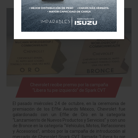
Chevrolet recibe premio por la campaña
“Libera tu pie izquierdo” de Spark CVT
El pasado miércoles 24 de octubre, en la ceremonia de
premiación de los Effie Awards México, Chevrolet fue
galardonado con un Effie de Oro en la categoría
“Lanzamiento de Nuevos Productos y Servicios” y con uno
de Bronce en la categoría “Vehículos, Motos, Refacciones
y Accesorios”, ambos por la campaña de introducción al
mercado de Chevrolet Spark CVT llamada “Libera tu pie