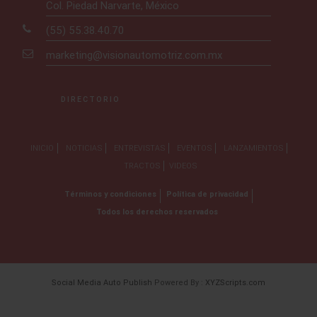
Col. Piedad Narvarte, México
(55) 55.38.40.70
marketing@visionautomotriz.com.mx
DIRECTORIO
INICIO
NOTICIAS
ENTREVISTAS
EVENTOS
LANZAMIENTOS
TRACTOS
VIDEOS
Términos y condiciones
Política de privacidad
Todos los derechos reservados
Social Media Auto Publish
Powered By :
XYZScripts.com