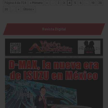
Página 4 de 724
« Primero
«
...
2
3
4
5
6
...
10
20
30
...
»
Último »
Revista Digital