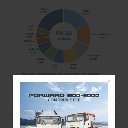
Las marcas chinas aceleran y sacuden el
mercado mexicano.
Las ventas de autos nuevos crecieron 8.6% en México
durante abril de 2026, pero el verdadero golpe lo dieron
las marcas chinas con crecimientos explosivos. China pisa
el acelerador en México y las marcas tradicionales
comienzan a sentir presión El mercado automotriz
mexicano vive uno de sus momentos más agresivos en