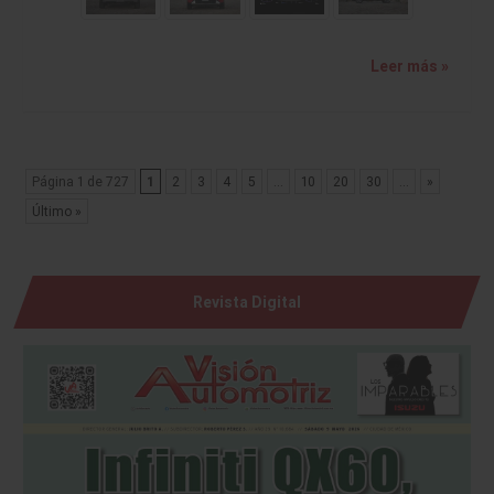
Leer más »
Página 1 de 727
1
2
3
4
5
...
10
20
30
...
»
Último »
Revista Digital