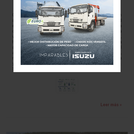
en México
Costos de baterías y alto voltaje cambian la protección
automotriz nacional jbritoa@yahoo.com La movilidad
eléctrica dejó de ser una promesa distante para
convertirse en una realidad creciente en México. Cada
vez más consumidores consideran un vehículo híbrido,
híbrido conectable o completamente eléctrico como una
alternativa viable frente al auto de combustión interna. El
argumento es claro: menor consumo de combustible,
reducción de emisiones, nuevas tecnologías de asistencia
y una experiencia de manejo más silenciosa y eficiente.
Sin embargo, este…
Leer más »