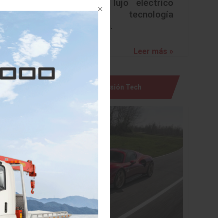
redefine lujo eléctrico
con tecnología
avanzada.
Leer más »
Visión Tech
ar JULIO
e-4ORCE
cidad ni