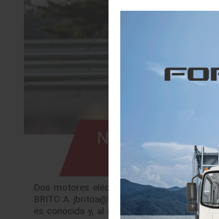
Nissan X-Trail el
Dos motores eléctricos, tracción integral y
BRITO A. jbritoa@yahoo.com La primera sen
es conocida y, al mismo tiempo, distinta. E