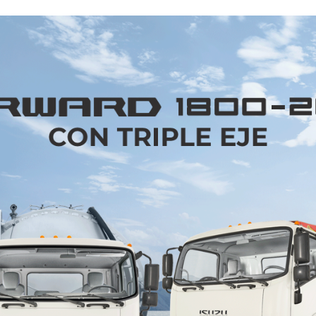
ectrifica la carretera sin
enchufe
 fabricación japonesa redefinen su propuesta famili
sación al acelerar la Nissan X-Trail 2027 e-POWER 
l empuje aparece de inmediato, sin cambios de velo