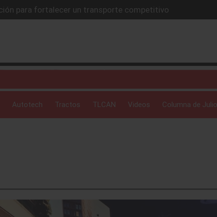
ción para fortalecer un transporte competitivo
erá resiliencia del transporte
ara recuperar crecimiento y competitividad
a híbrida enchufable
 carretera sin enchufe
Autotech
Tractos
TLCAN
Videos
Columna de Julio