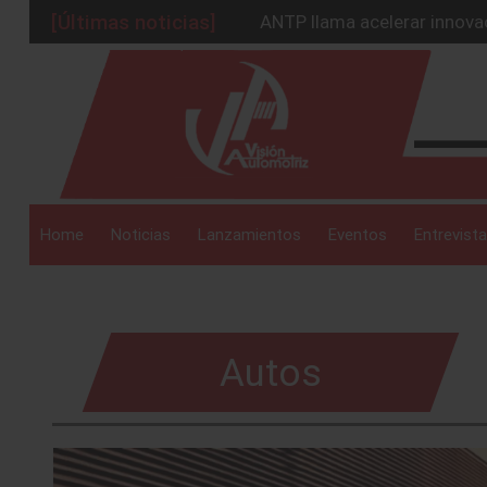
ANTP llama acelerar innova
[Últimas noticias]
Unidad empresarial fortalec
México necesita acuerdos p
_drop_down
Mazda CX-90 PHEV inicia er
Nissan X-Trail electrifica la
_drop_down
Home
Noticias
Lanzamientos
Eventos
Entrevista
_drop_down
Autos