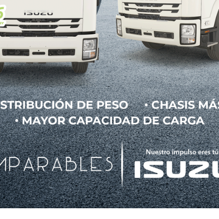
 continúa trabajando un motor de gasolina. La dif
directamente las ruedas: funciona como generad
tación forma parte…
Le