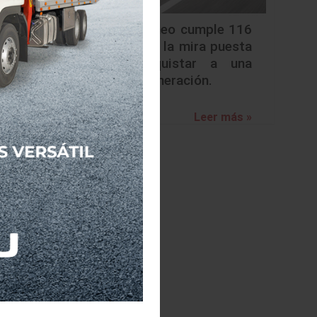
erencia
or para
Alfa Romeo cumple 116
años con la mira puesta
en conquistar a una
nueva generación.
Leer más »
er más »