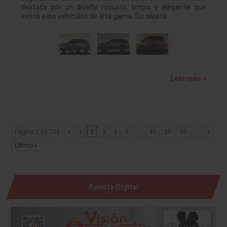
destaca por un diseño robusto, limpio y elegante que
evoca a los vehículos de alta gama. Su silueta…
Leer más »
Página 2 de 728
«
1
2
3
4
5
...
10
20
30
...
»
Último »
Revista Digital