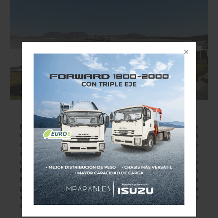
General Motors celebra 45 años de innovación
en Ramos Arizpe
El complejo de Coahuila pasó de producir clásicos de
Chevrolet a convertirse en pieza clave de la electrificación
de GM en México. General Motors celebra el 45
aniversario de su emblemático Complejo Ramos Arizpe,
una de las operaciones industriales más importantes de
México y referente de la manufactura automotriz en
Norteamérica. Desde su arranque en 1981 con la
producción del Chevrolet Monte Carlo, la planta ubicada
en Coahuila ha evolucionado hasta convertirse en un
centro estratégico para la innovación, exportación…