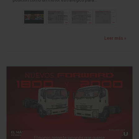
posición como un motor estratégico para…
Leer más »
El nuevo gigante japonés que quiere