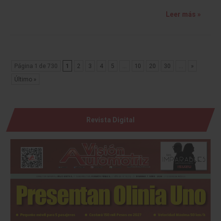
Leer más »
Página 1 de 730
1
2
3
4
5
...
10
20
30
...
»
Último »
Revista Digital