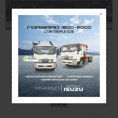
50 de BMW en México: Algo más que abrir una
agencia en Jalisco
BMW celebra medio centenar de agencias en el país
estrenando en Jalisco el concepto "Retail.Next": una
experiencia más humana, tecnológica y lista para la era
eléctrica. En la industria automotriz, los números suelen
ser fríos: cifras de ventas, porcentajes de participación,
metros cuadrados de construcción. Sin embargo, hay
momentos en los que un número se convierte en un hito
emocional y en el reflejo de una sólida historia de
confianza. Eso es exactamente lo que acaba de suceder
en Zapopan,…