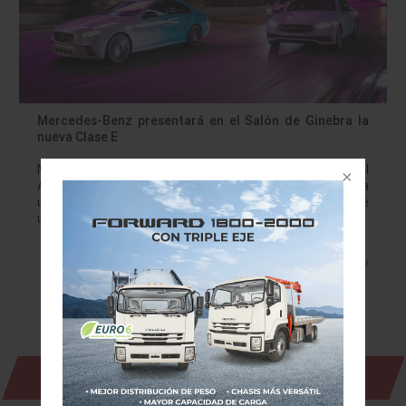
Mercedes-Benz presentará en el Salón de Ginebra la
nueva Clase E
Mercedes-Benz presentará en el Salón Internacional del
Automóvil de Ginebra la Clase E 20202, que experimenta
un importante rediseño. Cuatro años y un millón de
unidades después, el Mercedes-Benz Clase…
Leer más »
Revista Digital