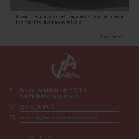
Nissan revoluciona el segmento con la nueva
Frontier Pro híbrida enchufable
Leer más »
Doctor José María Vértiz 734-3
Col. Piedad Narvarte, México
(55) 55.38.40.70
marketing@visionautomotriz.com.mx
DIRECTORIO