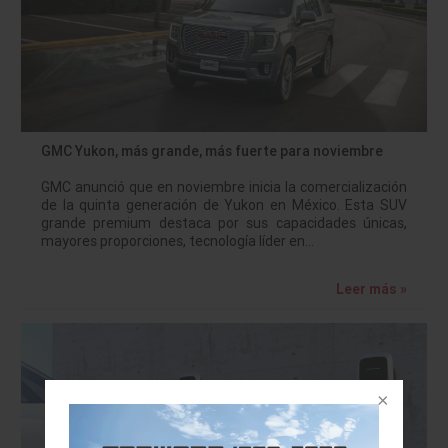
GMC Yukon, más grande, más fuerte para noviembre
GMC anunció que en noviembre inicia la comercialización
de la quinta generación de Yukon en México. Esta SUV
grande premium destaca por sus capacidades únicas,
mayores proporciones, tecnología líder en…
Leer más »