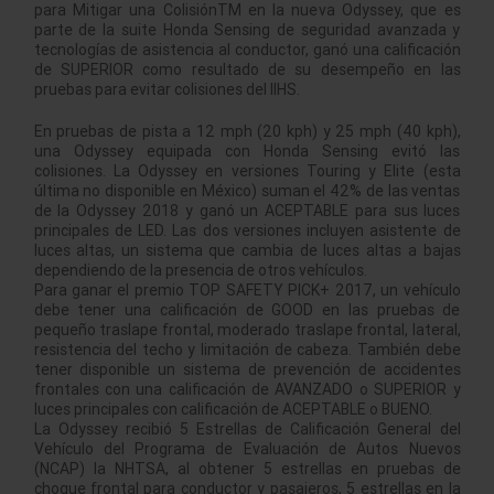
para Mitigar una ColisiónTM en la nueva Odyssey, que es
parte de la suite Honda Sensing de seguridad avanzada y
tecnologías de asistencia al conductor, ganó una calificación
de SUPERIOR como resultado de su desempeño en las
pruebas para evitar colisiones del IIHS.
En pruebas de pista a 12 mph (20 kph) y 25 mph (40 kph),
una Odyssey equipada con Honda Sensing evitó las
colisiones. La Odyssey en versiones Touring y Elite (esta
última no disponible en México) suman el 42% de las ventas
de la Odyssey 2018 y ganó un ACEPTABLE para sus luces
principales de LED. Las dos versiones incluyen asistente de
luces altas, un sistema que cambia de luces altas a bajas
dependiendo de la presencia de otros vehículos.
Para ganar el premio TOP SAFETY PICK+ 2017, un vehículo
debe tener una calificación de GOOD en las pruebas de
pequeño traslape frontal, moderado traslape frontal, lateral,
resistencia del techo y limitación de cabeza. También debe
tener disponible un sistema de prevención de accidentes
frontales con una calificación de AVANZADO o SUPERIOR y
luces principales con calificación de ACEPTABLE o BUENO.
La Odyssey recibió 5 Estrellas de Calificación General del
Vehículo del Programa de Evaluación de Autos Nuevos
(NCAP) la NHTSA, al obtener 5 estrellas en pruebas de
choque frontal para conductor y pasajeros, 5 estrellas en la