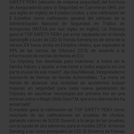
SAFETY PICK+ (elección de máxima seguridad) del Instituto
de Aseguradoras para la Seguridad en Carreteras (IIHS, por
sus siglas en inglés) de Estados Unidos, y una calificación de
5 Estrellas como calificación general del vehículo de la
Administración Nacional de Seguridad en Tráfico de
Autopistas (NHTSA por sus siglas en inglés). La Odyssey
ganó el TOP SAFETY PICK+ por estar equipada con el Honda
Sensing® y luces de LED. El Honda Sensing es de serie de la
versión EX hacia arriba en Estados Unidos, que equivalen al
99% de las ventas de Odyssey 2018, de acuerdo a la
información de ventas de Honda en E.U.
“La Odyssey fue diseñada para mantener a todos en la
familia felices, y ayudar a mantener a todos seguros es una
parte crucial de esa misión”, dijo Ray Mikiciuk, Vicepresidente
Asistente de Ventas de Honda Automobiles. “La meta de
Honda de alcanzar una sociedad sin accidentes incluye
mejoras en seguridad para cada nueva generación de
Odyssey sin sacrificar tecnologías por primera vez en una
minivan como e Magic Slide SeatTM, que a los clientes les ha
encantado”.
El modelo ganó la calificación de TOP SAFETY PICK+ como
resultado de las calificaciones en pruebas de choque,
ganando valores de GOOD (bueno) a lo largo de las pruebas,
con la ayuda de dos adiciones para el modelo 2018: el Honda
Sensing y las luces principales de LED. El Sistema de Frenaje