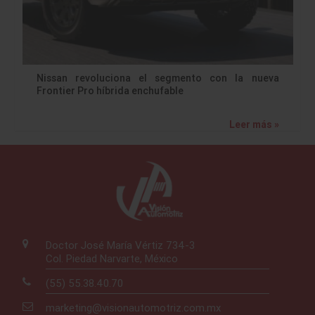
Nissan revoluciona el segmento con la nueva
Frontier Pro híbrida enchufable
Leer más »
Doctor José María Vértiz 734-3
Col. Piedad Narvarte, México
(55) 55.38.40.70
marketing@visionautomotriz.com.mx