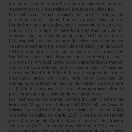
prueba de choque lateral tanto para pasajeros delanteros,
traseros y poste, y 4 estrellas en la prueba de volcadura.
Los vehículos Honda ofrecen un amplio rango de
características de seguridad activa y pasiva, incluyendo el
Honda Sensing, que puede ayudar a los conductores a evitar
una colisión o mitigar su severidad. Hay más de 500 mil
vehículos equipados con Honda Sensing en E.U. actualmente.
Está disponible en toda la gama de vehículos de Honda y es
de serie en el Clarity (no disponible en México) y en el Accord
2018 que llegará al mercado en los próximos meses. El
Honda Sensing es parte del camino de la empresa para llegar
a la meta de introducir vehículos con capacidades de manejo
altamente automatizado para la mayoría de las situaciones
de manejo (Nivel 4 de SAE). Esta meta surge de los planes
anunciados antes por Honda para tener capacidad de
manejo automatizado en vías rápidas (Nivel 3 de SAE) para
el 2020. Estos son pasos críticos en el compromiso de Honda
para contribuir a una sociedad libre de accidentes.
Las tecnologías del Honda Sensing incluyen Sistema de
Frenaje de Mitigación de ColisiónTM (CMBSTM) con Aviso de
Colisión Frontal (FCW), Mitigación de salida del camino (RDM)
con Aviso de Salida del Carril (LDW), Sistema de Asistencia
para Mantener el Carril (LKAS) y Control de Crucero
Adaptativo (ACC). Todos los modelos Honda 2017 en E.U.
están equipados con cámara de reversa multi-ángulo como