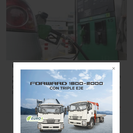
Litros de a litro, el reto de las estaciones gasolineras
48 millones de vehículos circulan en México: INEGI. En
México existen 12 mil 551 estaciones gasolineras:
ONEXPO. Tras casi 80 años de monopolio por parte de
PEMEX , en 2017…
Leer más »