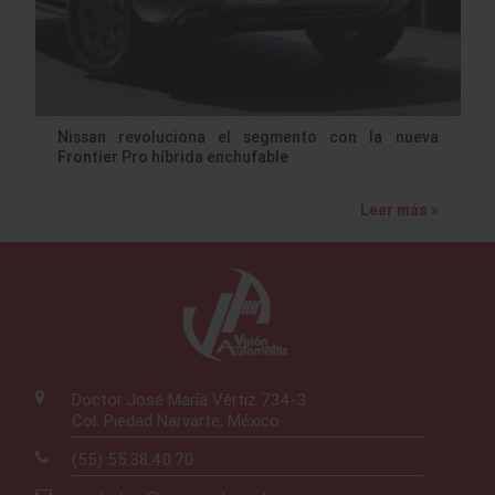
Nissan revoluciona el segmento con la nueva
Frontier Pro híbrida enchufable
Leer más »
Doctor José María Vértiz 734-3
Col. Piedad Narvarte, México
(55) 55.38.40.70