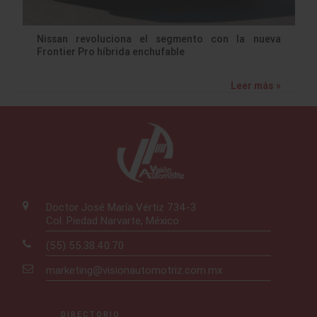
Nissan revoluciona el segmento con la nueva
Frontier Pro híbrida enchufable
Leer más »
Doctor José María Vértiz 734-3
Col. Piedad Narvarte, México
(55) 55.38.40.70
marketing@visionautomotriz.com.mx
DIRECTORIO