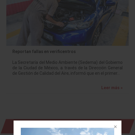
Reportan fallas en verificentros
La Secretaría del Medio Ambiente (Sedema) del Gobierno
de la Ciudad de México, a través de la Dirección General
de Gestión de Calidad del Aire, informó que en el primer…
Leer más »
Revista Digital