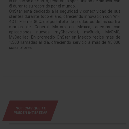
la ubicación de Santa, tendrán la oportunidad de platicar con
él durante su recorrido por el mundo.
OnStar está dedicado a la seguridad y conectividad de sus
clientes durante todo el año, ofreciendo innovación con WiFi
4G LTE en el 80% del portafolio de productos de las cuatro
marcas de General Motors en México, además con
aplicaciones nuevas myChevrolet, myBuick, MyGMC,
MyCadillac. En promedio OnStar en México recibe más de
1,500 llamadas al día, ofreciendo servicio a más de 95,000
suscriptores.
NOTICIAS QUE TE
PUEDEN INTERESAR