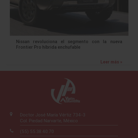
Nissan revoluciona el segmento con la nueva
Frontier Pro híbrida enchufable
Leer más »
Doctor José María Vértiz 734-3
Col. Piedad Narvarte, México
(55) 55.38.40.70