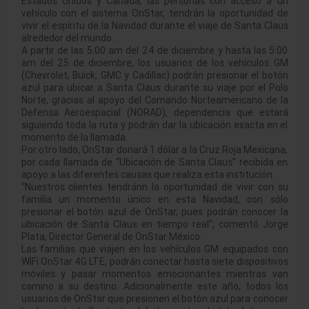
Estados Unidos y Canadá, las personas con acceso a un
vehículo con el sistema OnStar, tendrán la oportunidad de
vivir el espíritu de la Navidad durante el viaje de Santa Claus
alrededor del mundo.
A partir de las 5:00 am del 24 de diciembre y hasta las 5:00
am del 25 de diciembre, los usuarios de los vehículos GM
(Chevrolet, Buick, GMC y Cadillac) podrán presionar el botón
azul para ubicar a Santa Claus durante su viaje por el Polo
Norte, gracias al apoyo del Comando Norteamericano de la
Defensa Aeroespacial (NORAD), dependencia que estará
siguiendo toda la ruta y podrán dar la ubicación exacta en el
momento de la llamada.
Por otro lado, OnStar donará 1 dólar a la Cruz Roja Mexicana,
por cada llamada de “Ubicación de Santa Claus” recibida en
apoyo a las diferentes causas que realiza esta institución.
“Nuestros clientes tendránn la oportunidad de vivir con su
familia un momento único en esta Navidad, con sólo
presionar el botón azul de OnStar, pues podrán conocer la
ubicación de Santa Claus en tiempo real”, comentó Jorge
Plata, Director General de OnStar México.
Las familias que viajen en los vehículos GM equipados con
WIFi OnStar 4G LTE, podrán conectar hasta siete dispositivos
móviles y pasar momentos emocionantes mientras van
camino a su destino. Adicionalmente este año, todos los
usuarios de OnStar que presionen el botón azul para conocer