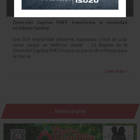
Chevrolet Captiva PHEV transforma la movilidad
cotidiana familiar
Una SUV enchufable eficiente, espaciosa y fácil de usar
como cargar un teléfono celular La llegada de la
Chevrolet Captiva PHEV marca un punto de inflexión para
la marca…
Leer más »
Revista Digital