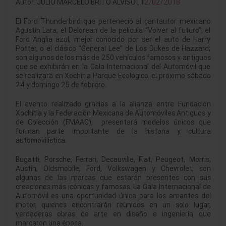
Autor: JULIO MARCELO BRITO ALVISO |
12/02/2018
El Ford Thunderbird que perteneció al cantautor mexicano
Agustín Lara, el Delorean de la película “Volver al futuro”, el
Ford Anglia azul, mejor conocido por ser el auto de Harry
Potter, o el clásico “General Lee” de Los Dukes de Hazzard;
son algunos de los más de 250 vehículos famosos y antiguos
que se exhibirán en la Gala Internacional del Automóvil que
se realizará en Xochitla Parque Ecológico, el próximo sábado
24 y domingo 25 de febrero.
El evento realizado gracias a la alianza entre Fundación
Xochitla y la Federación Mexicana de Automóviles Antiguos y
de Colección (FMAAC), presentará modelos únicos que
forman parte importante de la historia y cultura
automovilística.
Bugatti, Porsche, Ferrari, Decauville, Fiat, Peugeot, Morris,
Austin, Oldsmobile, Ford, Volkswagen y Chevrolet; son
algunas de las marcas que estarán presentes con sus
creaciones más icónicas y famosas. La Gala Internacional de
Automóvil es una oportunidad única para los amantes del
motor, quienes encontrarán reunidos en un solo lugar,
verdaderas obras de arte en diseño e ingeniería que
marcaron una época.