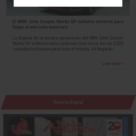
El MINI John Cooper Works GP calienta motores para
llegar al mercado mexicano
La llegada de la tercera generación del MINI John Cooper
Works GP a México está cada vez más cerca. De las 3,000
unidades exclusivas para todo el mundo, 44 llegarán…
Leer más »
Revista Digital