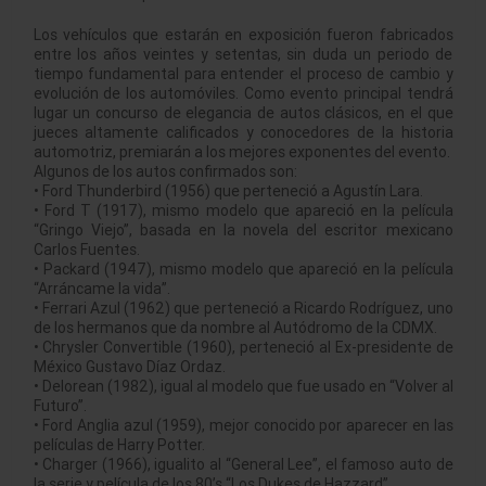
Los vehículos que estarán en exposición fueron fabricados
entre los años veintes y setentas, sin duda un periodo de
tiempo fundamental para entender el proceso de cambio y
evolución de los automóviles. Como evento principal tendrá
lugar un concurso de elegancia de autos clásicos, en el que
jueces altamente calificados y conocedores de la historia
automotriz, premiarán a los mejores exponentes del evento.
Algunos de los autos confirmados son:
• Ford Thunderbird (1956) que perteneció a Agustín Lara.
• Ford T (1917), mismo modelo que apareció en la película
“Gringo Viejo”, basada en la novela del escritor mexicano
Carlos Fuentes.
• Packard (1947), mismo modelo que apareció en la película
“Arráncame la vida”.
• Ferrari Azul (1962) que perteneció a Ricardo Rodríguez, uno
de los hermanos que da nombre al Autódromo de la CDMX.
• Chrysler Convertible (1960), perteneció al Ex-presidente de
México Gustavo Díaz Ordaz.
• Delorean (1982), igual al modelo que fue usado en “Volver al
Futuro”.
• Ford Anglia azul (1959), mejor conocido por aparecer en las
películas de Harry Potter.
• Charger (1966), igualito al “General Lee”, el famoso auto de
la serie y película de los 80’s “Los Dukes de Hazzard”.