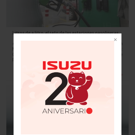
Litros de a litro, el reto de las estaciones gasolineras
48 millones de vehículos circulan en México: INEGI. En
México existen 12 mil 551 estaciones gasolineras:
ONEXPO. Tras casi 80 años de monopolio por parte de
PEMEX , en 2017…
Leer más »