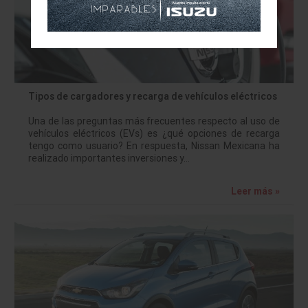
Tipos de cargadores y recarga de vehículos eléctricos
Una de las preguntas más frecuentes respecto al uso de
vehículos eléctricos (EVs) es ¿qué opciones de recarga
tengo como usuario? En respuesta, Nissan Mexicana ha
realizado importantes inversiones y…
Leer más »