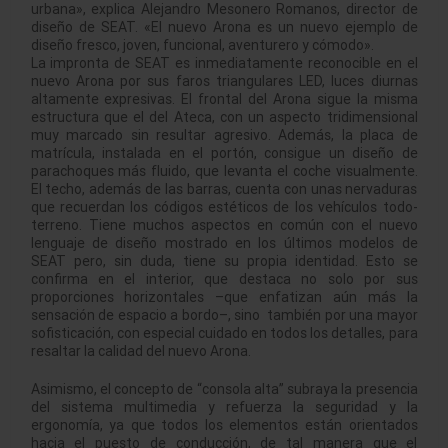
urbana», explica Alejandro Mesonero Romanos, director de
diseño de SEAT. «El nuevo Arona es un nuevo ejemplo de
diseño fresco, joven, funcional, aventurero y cómodo».
La impronta de SEAT es inmediatamente reconocible en el
nuevo Arona por sus faros triangulares LED, luces diurnas
altamente expresivas. El frontal del Arona sigue la misma
estructura que el del Ateca, con un aspecto tridimensional
muy marcado sin resultar agresivo. Además, la placa de
matrícula, instalada en el portón, consigue un diseño de
parachoques más fluido, que levanta el coche visualmente.
El techo, además de las barras, cuenta con unas nervaduras
que recuerdan los códigos estéticos de los vehículos todo-
terreno. Tiene muchos aspectos en común con el nuevo
lenguaje de diseño mostrado en los últimos modelos de
SEAT pero, sin duda, tiene su propia identidad. Esto se
confirma en el interior, que destaca no solo por sus
proporciones horizontales –que enfatizan aún más la
sensación de espacio a bordo–, sino también por una mayor
sofisticación, con especial cuidado en todos los detalles, para
resaltar la calidad del nuevo Arona.
Asimismo, el concepto de “consola alta” subraya la presencia
del sistema multimedia y refuerza la seguridad y la
ergonomía, ya que todos los elementos están orientados
hacia el puesto de conducción, de tal manera que el