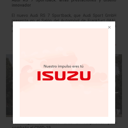
Audi RS 7 Sportback: altas prestaciones y diseño
innovador
El nuevo Audi RS 7 Sportback, que Audi Sport GmbH
presenta en el Salón del Automóvil de Frankfurt (IAA),
inicia la segunda generación de este modelo, más
exclusivo que nunca.…
Leer más »
Volkswagen de México crea un respirador para
combatir el CIVID-19