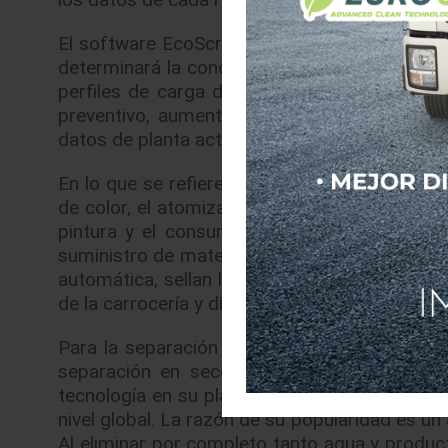
El software EcoScreen Maintenance Assistant
determinará la condición de la planta en func
perfiles de carga de los servomotores de lo
preventivo, aumentando la disponibilidad de
datos de planta actualizados y ya no estarán 
En lo que se refiere a la tecnología de aplica
de color, el atomizador EcoBell3 y el disposi
pintura y el consumo de detergente al cambia
suministro de material de alta viscosidad, as
automática, sellan las uniones de los cuerpos,
de la carrocería y dibujan con precisión las lín
Para la separación de la pulverización de pi
separación en seco con EcoDryScrubber. El 
tecnología en su planta de Regensburg en 2010
nivel global. La razón de su popularidad es un
Al eliminar por completo tanto agua y produc