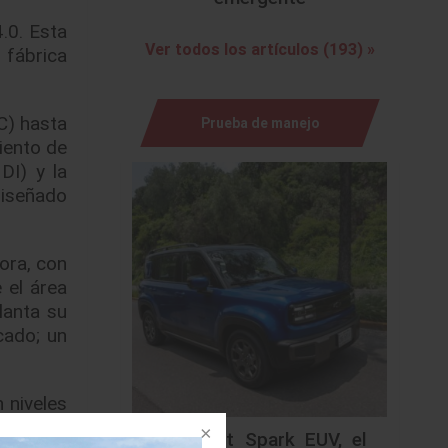
.0. Esta
Ver todos los artículos (193) »
 fábrica
C) hasta
Prueba de manejo
iento de
DI) y la
diseñado
ora, con
 el área
lanta su
cado; un
n niveles
ntaja de
Chevrolet Spark EUV, el