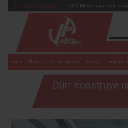
[Últimas noticias]
BMW Group alcanza los 2 mil
La Nissan Frontier V6 PRO-
_drop_down
Kia lanza en México el serv
GAC sacude México con un 
SAIC Motor sorprende en Au
_drop_down
Home
Noticias
Lanzamientos
Eventos
Entrevista
Dürr construye u
_drop_down