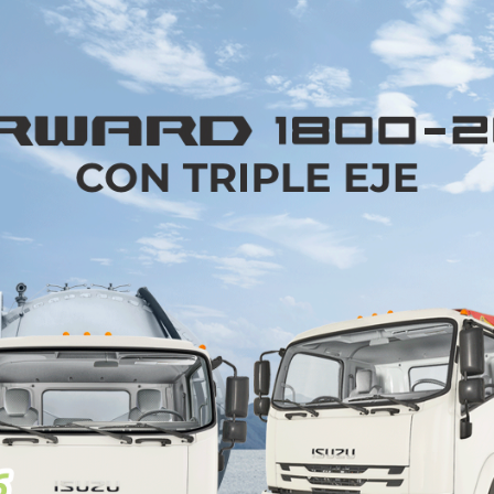
limina la necesidad de contar con un taller de pi
rectamente desde el área PT/EC, donde se usa el pr
os cuerpos rotan por completo dentro del tanque, 
El menor volumen de este tanque más corto reduce la 
ios y, por tanto, también el consumo energético
ecnología de membrana tanto en procesos de PT/EC
duce aún más el consumo y desperdicio de agua.
a generación asegurarán una aplicación de pintura ef
tenderá arriba o abajo en la capa superior y en las l
anto como abridores de puertas como aplicadores de
en América, se está utilizando el nuevo robot de pint
P2 dirigirá la tercera generación de robots de 
es, el controlador de seguridad integrado para monit
ots. Un sistema de sensores asegurará la conexión e
ntenimiento y el sistema de control.