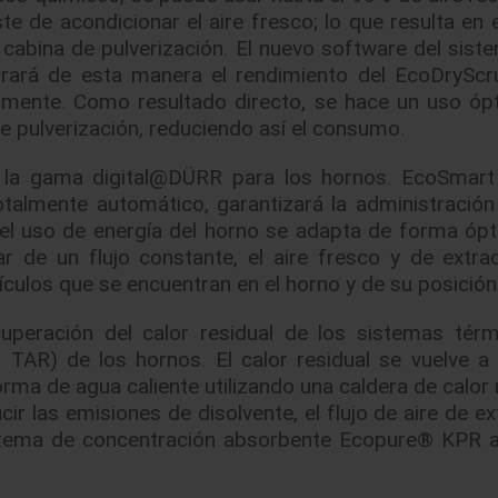
e de acondicionar el aire fresco; lo que resulta en e
a cabina de pulverización. El nuevo software del sist
orará de esta manera el rendimiento del EcoDryScr
amente. Como resultado directo, se hace un uso óp
de pulverización, reduciendo así el consumo.
 la gama digital@DÜRR para los hornos. EcoSmart
otalmente automático, garantizará la administración 
l uso de energía del horno se adapta de forma ópt
 de un flujo constante, el aire fresco y de extra
culos que se encuentran en el horno y de su posición
uperación del calor residual de los sistemas tér
® TAR) de los hornos. El calor residual se vuelve a
rma de agua caliente utilizando una caldera de calor 
r las emisiones de disolvente, el flujo de aire de ex
 sistema de concentración absorbente Ecopure® KPR 