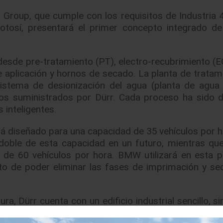
 Group, que cumple con los requisitos de Industria 4
otosí, presentará el primer concepto integrado de
 desde pre-tratamiento (PT), electro-recubrimiento (E
e aplicación y hornos de secado. La planta de tratam
 sistema de desionización del agua (planta de agua 
icios suministrados por Dürr. Cada proceso ha sido 
 inteligentes.
ará diseñado para una capacidad de 35 vehículos por h
 doble de esta capacidad en un futuro, mientras que
de 60 vehículos por hora. BMW utilizará en esta p
ito de poder eliminar las fases de imprimación y se
ura, Dürr cuenta con un edificio industrial sencillo, si
ales de gran altura. Este concepto ofrece la ve