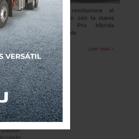
Nissan revoluciona el
era vez,
segmento con la nueva
las o de
Frontier Pro híbrida
nimiento
enchufable
sarse en
s.
Leer más »
cambiador
rdida de
ura y el
e manera
 inferior
rta.
egido la
zar esta
intura a
rización.
irculado