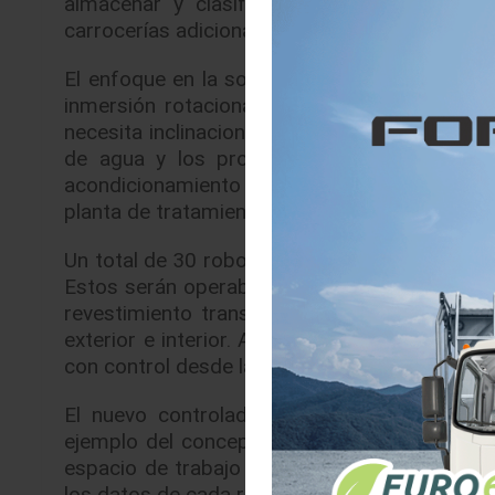
almacenar y clasificar vehículos, lo que e
carrocerías adicional.
El enfoque en la sostenibilidad comienza di
inmersión rotacional RoDip. Debido a que l
necesita inclinaciones de entrada y salida. 
de agua y los productos químicos necesar
acondicionamiento del tanque. El uso de t
planta de tratamiento de aguas residuales re
Un total de 30 robots EcoRP E/L133i de tercer
Estos serán operables desde un riel que se ex
revestimiento transparente. Se utilizarán t
exterior e interior. Además, por primera vez 
con control desde la nube.
El nuevo controlador de movimiento EcoRCM
ejemplo del concepto de fábrica inteligente 
espacio de trabajo y la velocidad de los rob
los datos de cada robot con el software de ma