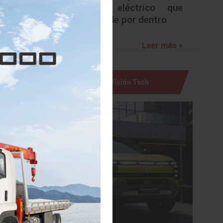
ntura de
urbano eléctrico que
sorprende por dentro
oceso de
Leer más »
RoDip no
cantidad
 para el
 y en la
Visión Tech
iciente.
íneas de
 pintura
ura Dürr
Dürr. Un
orear el
n red de