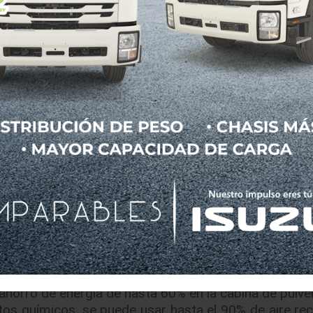
 de la gama digital@DÜRR, que se utilizará por prim
ión del número de ciclos de conmutación de las válvu
s robots. Esto permitirá una planificación de mante
 la planta. De este modo, las actividades podrán ba
orientados a intervalos de mantenimiento predefinido
ción, la interacción de la bomba de dosificación, el 
tivo de limpieza EcoBell Cleaner D2 minimizarán la pé
r de colores. Dürr también facilitará tanto la pint
í como 25 robots de sellado de la serie EcoRS que, d
 aplican aislantes de sonido y protección de la parte
eas de costura de las partes visibles del área de la pue
ntura en la cabina de pulverización, BMW Group ha el
fabricante de automóviles fue el primero en utili
 y, actualmente, se utiliza en más de 75 líneas de p
 ahorro de energía de hasta 60% en la cabina de pulve
tos químicos, se puede usar hasta el 90% de aire rec