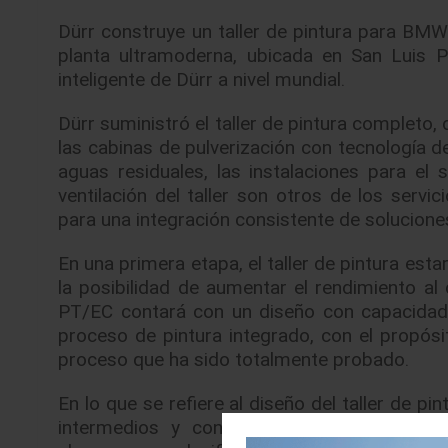
Dürr construye un taller de pintura para BMW
planta ultramoderna, ubicada en San Luis P
inteligente de Dürr a nivel mundial.
Dürr suministró el taller de pintura completo,
las cabinas de pulverización con tecnología d
aguas residuales, las instalaciones para el
ventilación del taller son otros de los serv
para una integración consistente de soluciones
En una primera etapa, el taller de pintura est
la posibilidad de aumentar el rendimiento al
PT/EC contará con un diseño con capacidad 
proceso de pintura integrado, con el propós
proceso que ha sido totalmente probado.
En lo que se refiere al diseño del taller de pint
intermedios y con almacenes multifuncion