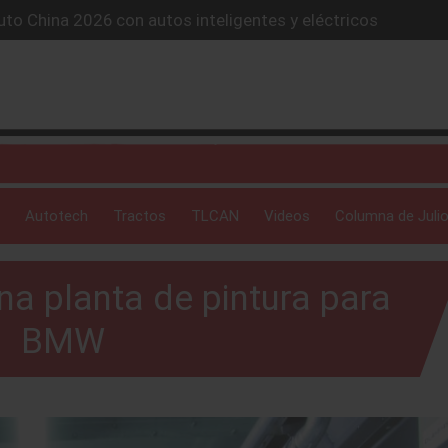
lones de autos eléctricos y acelera su estrategia global
4X conquista la Ruta del Oso en México
icio “59 minutos o gratis” y sacude la postventa automotriz.
SUV híbrido de más de 1,000 km
to China 2026 con autos inteligentes y eléctricos
Autotech
Tractos
TLCAN
Videos
Columna de Julio
na planta de pintura para
BMW