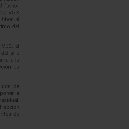
l factor
ema V5.X
ubber al
timo del
 VEC, el
del aire
ima a la
cción es
.
micos de
 poner a
residual.
tracción
antes de