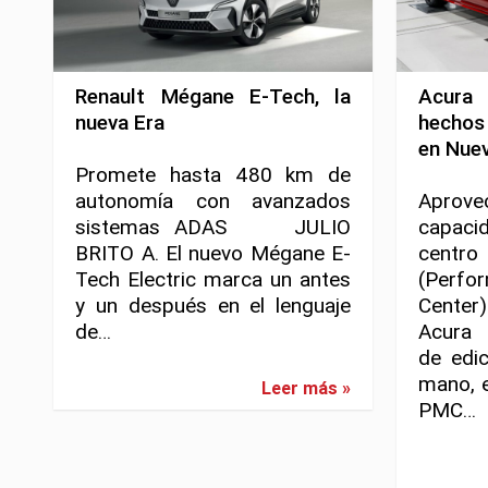
Renault Mégane E-Tech, la
Acura
nueva Era
hechos
en Nue
Promete hasta 480 km de
autonomía con avanzados
Apro
sistemas ADAS JULIO
capaci
BRITO A. El nuevo Mégane E-
centro
Tech Electric marca un antes
(Perfo
y un después en el lenguaje
Center)
de…
Acura 
de edic
mano, 
Leer más »
PMC…