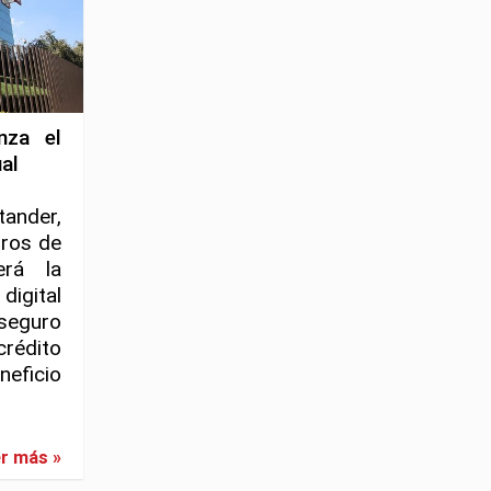
nza el
al
ander,
ros de
erá la
igital
eguro
rédito
neficio
r más »