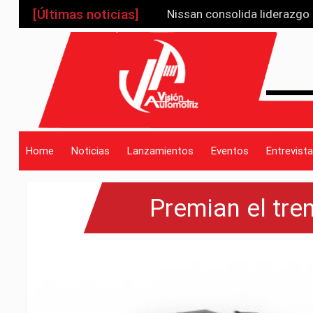
[Últimas noticias]
Nissan consolida liderazgo
Toyota Sienna 2025: la mini
_drop_down
Kia K4 Sportswagon eleva d
JETOUR G700, gira sobre su
Mitsubishi de México logra
_drop_down
Home
Noticias
Lanzamientos
Eventos
Entrevista
Premian el tre
_drop_down