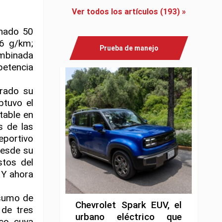
Ver todos los artículos (193) »
nado 50
6 g/km;
Prueba de manejo
ombinada
etencia
rado su
btuvo el
table en
s de las
eportivo
desde su
tos del
 Y ahora
nsumo de
Chevrolet Spark EUV, el
de tres
urbano eléctrico que
co, cuya