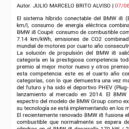
Autor: JULIO MARCELO BRITO ALVISO |
07/0
El sistema híbrido conectable del BMW i8
km/l, consumo de energía eléctrica combi
BMW i8 Coupé: consumo de combustible comb
7.14 km/kWh, emisiones de CO2 combinada
mundial de motores por cuarto año consecuti
La solución de propulsión del BMW i8 sal
categoría en la prestigiosa competencia tod
premio al mejor motor nuevo y otros premios 
esta competencia: este es el cuarto año co
categorías, con lo que demuestra una vez má
del futuro y ha sido el deportivo PHEV (Plug
lanzamiento al mercado en 2014. El BMW 
espectro del modelo de BMW Group como expr
su tecnología se está implementando en los 
El recientemente renovado BMW i8 fusiona el
combustible que normalmente se espera de
cilindros en el BMW i8 desarrolla 170 kW / 2