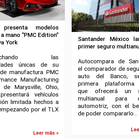
 presenta modelos
 a mano “PMC Edition”
Santander México la
va York
primer seguro multianu
vechando las
Autocompara de Sant
dades únicas de su
el comparador de segu
 de manufactura PMC
auto del Banco, s
rmance Manufacturing
primera plataforma d
 de Marysville, Ohio,
que ofrecerá un s
presentará vehículos
multianual para c
ión limitada hechos a
automotriz, con el be
empezando por el TLX
de poder compararlo…
Lee
Leer más »