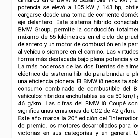
potencia se elevó a 105 kW / 143 hp, obtie
cargarse desde una toma de corriente domésti
eje delantero. Este sistema híbrido conecta
BMW Group, permite la conducción totalmen
máximo de 55 kilómetros en el ciclo de prue
delantero y un motor de combustión en la part
al vehículo siempre en el camino. Las virtude
forma más destacada bajo plena potencia y c
La más poderosa de las dos fuentes de alime
eléctrico del sistema híbrido para brindar el
una eficiencia pionera. El BMW i8 necesita so
consumo combinado de combustible del BM
vehículos híbridos enchufables es de 50 km/l
46 g/km. Las cifras del BMW i8 Coupé son 
significa unas emisiones de CO2 de 42 g/km.
Este año marca la 20ª edición del “Internation
del premio, los motores desarrollados para 
victorias en sus categorías y en general. U