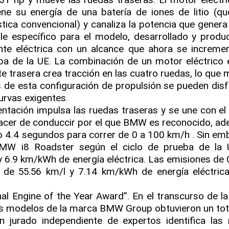
ne su energía de una batería de iones de litio (q
ca convencional) y canaliza la potencia que genera 
ble específico para el modelo, desarrollado y produ
te eléctrica con un alcance que ahora se increme
ba de la UE. La combinación de un motor eléctrico e
e trasera crea tracción en las cuatro ruedas, lo que 
s de esta configuración de propulsión se pueden disf
urvas exigentes.
ntación impulsa las ruedas traseras y se une con el
 placer de conduccir por el que BMW es reconocido, a
lo 4.4 segundos para correr de 0 a 100 km/h . Sin emb
W i8 Roadster según el ciclo de prueba de la 
 y 6.9 km/kWh de energía eléctrica. Las emisiones de
de 55.56 km/l y 7.14 km/kWh de energía eléctrica
al Engine of the Year Award”. En el transcurso de la 
los modelos de la marca BMW Group obtuvieron un tot
n jurado independiente de expertos identifica las