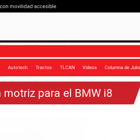
 con movilidad accesible
van que entiende a las familias
iseño y funcionalidad
 propio eje
 récord en ventas: Ah-Kin Vázquez
Autotech
Tractos
TLCAN
Videos
Columna de Julio
n motriz para el BMW i8