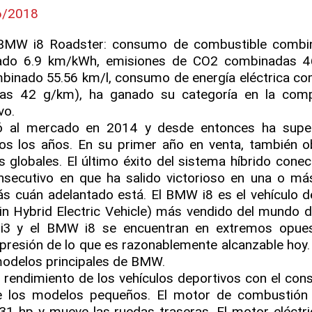
6/2018
 (BMW i8 Roadster: consumo de combustible combi
nado 6.9 km/kWh, emisiones de CO2 combinadas 4
inado 55.56 km/l, consumo de energía eléctrica c
s 42 g/km), ha ganado su categoría en la comp
vo.
ió al mercado en 2014 y desde entonces ha supe
os los años. En su primer año en venta, también o
globales. El último éxito del sistema híbrido conec
nsecutivo en que ha salido victorioso en una o má
s cuán adelantado está. El BMW i8 es el vehículo d
-in Hybrid Electric Vehicle) más vendido del mundo 
i3 y el BMW i8 se encuentran en extremos opues
esión de lo que es razonablemente alcanzable hoy.
modelos principales de BMW.
 rendimiento de los vehículos deportivos con el co
 los modelos pequeños. El motor de combustión 
31 hp y mueve las ruedas traseras. El motor eléctri