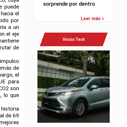
sorprende por dentro
ue puede
hacia el
Leer más »
cido por
nta a un
n el eje
Visión Tech
mantiene
rutar de
 impulso
demás de
argo, el
UE para
 CO2 son
, lo que
historia
al de 69
 mejores