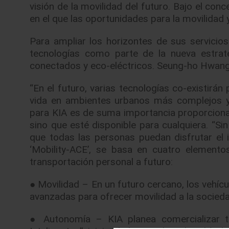
visión de la movilidad del futuro. Bajo el con
en el que las oportunidades para la movilidad y
Para ampliar los horizontes de sus servicio
tecnologías como parte de la nueva estrat
conectados y eco-eléctricos. Seung-ho Hwang, 
“En el futuro, varias tecnologías co-existirán 
vida en ambientes urbanos más complejos y 
para KIA es de suma importancia proporcionar
sino que esté disponible para cualquiera. “Sin
que todas las personas puedan disfrutar el in
‘Mobility-ACE’, se basa en cuatro elemento
transportación personal a futuro:
● Movilidad – En un futuro cercano, los vehícu
avanzadas para ofrecer movilidad a la socieda
● Autonomía – KIA planea comercializar t