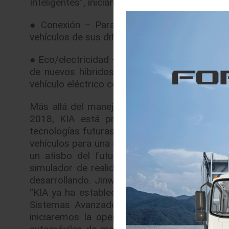
Inteligentes”, iniciando las pruebas de vehíc
● Conexión – Para 2025, KIA adoptará las t
vehículos de sus diferentes segmentos para 
● Eco/electricidad – Para 2025 KIA tendrá 16
de nuevos híbridos, híbridos enchufables y 
vehículo eléctrico con celda de combustible.
Más allá del manejo autónomo: El tema de K
2018, KIA está presentando una variedad 
tecnologías futuras con las existentes. En e
vehículos para una conectividad mejorada al
un atisbo del futuro que incluso va ‘Más a
simulador de realidad virtual, pueden inter
desarrollando. Jinwoo Lee, responsable del
“KIA ya ha establecido las bases para el ma
Sistemas Avanzados de Asistencia para el
iniciaremos la operación a gran escala de 
automóviles de manejo autónomo en el mundo