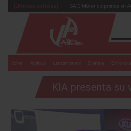
[Últimas noticias]
BMW Group alcanza los 2 mil
La Nissan Frontier V6 PRO-
_drop_down
Kia lanza en México el serv
GAC sacude México con un 
SAIC Motor sorprende en Au
_drop_down
Home
Noticias
Lanzamientos
Eventos
Entrevista
KIA presenta su v
_drop_down