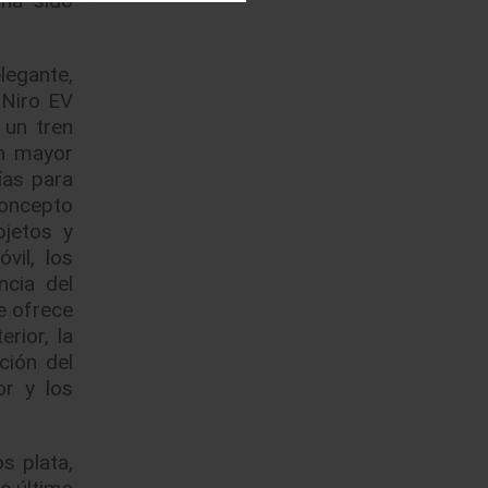
legante,
 Niro EV
 un tren
on mayor
ías para
concepto
bjetos y
vil, los
ncia del
e ofrece
rior, la
ción del
or y los
s plata,
e última