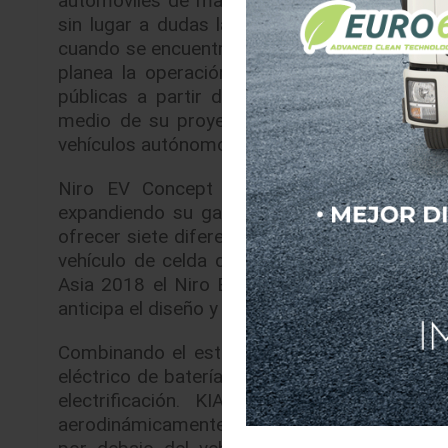
sin lugar a dudas la experiencia de manejo 
cuando se encuentren en su vehículo y, finalm
planea la operación a gran escala de una f
públicas a partir de 2019, encaminándose p
medio de su proyecto piloto Smart City, tie
vehículos autónomos Nivel 4 en las “Ciudades 
Niro EV Concept anticipa la tecnología p
expandiendo su gama de vehículos amigable
ofrecer siete diferentes vehículos más, incluy
vehículo de celda de combustible eléctrica.
Asia 2018 el Niro EV Concept, presentado p
anticipa el diseño y tren motriz de KIA Niro E
Combinando el estilo de diseño de una SUV c
eléctrico de baterías, KIA Niro EV Concept, r
electrificación. KIA Niro EV Concept es
aerodinámicamente eficiente, que permite qu
por debajo del vehículo. La parrilla, ya qu