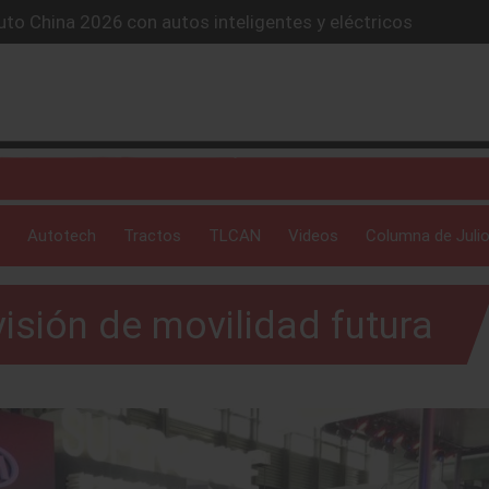
lones de autos eléctricos y acelera su estrategia global
4X conquista la Ruta del Oso en México
icio “59 minutos o gratis” y sacude la postventa automotriz.
SUV híbrido de más de 1,000 km
to China 2026 con autos inteligentes y eléctricos
Autotech
Tractos
TLCAN
Videos
Columna de Julio
isión de movilidad futura