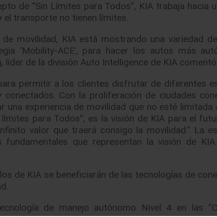
cepto de “Sin Límites para Todos”, KIA trabaja hacia 
 el transporte no tienen límites.
s de movilidad, KIA está mostrando una variedad d
egia ‘Mobility-ACE’, para hacer los autos más au
líder de la división Auto Intelligence de KIA comentó
para permitir a los clientes disfrutar de diferentes e
conectados. Con la proliferación de ciudades con
 una experiencia de movilidad que no esté limitada 
 límites para Todos”, es la visión de KIA para el futu
finito valor que traerá consigo la movilidad.” La es
s fundamentales que representan la visión de KIA
los de KIA se beneficiarán de las tecnologías de cone
d.
ecnología de manejo autónomo Nivel 4 en las “C