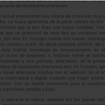
as luces de movimiento interactivo.
iro actual presentando una silueta de crossover muy e
cho. La suave apariencia de la parte trasera de KIA
rmiten que el aire fluya con mayor facilidad. Con
va de que un automóvil de este tipo se conduzca c
, KIA Niro EV Concept cuenta con nuevas tecnolog
evo sistema activo de alerta peatonal (APWS) del 
ista frontal, tecnología de reconocimiento de o
un cruce de peatones o ciclistas frente al automó
íficamente a esa persona, advirtiendo de la prese
tema de iluminación interactiva Niro EV Concept, qu
sual altamente intuitiva con el vehículo. En el inte
, minimalista y digital, creando una mayor interac
sticas. Con un diseño envolvente para el conduct
e superficies amplias y lisas.
 y calma en la cabina, realizada por los suaves tono
. Impulsada por un tren motriz totalmente eléctrico d