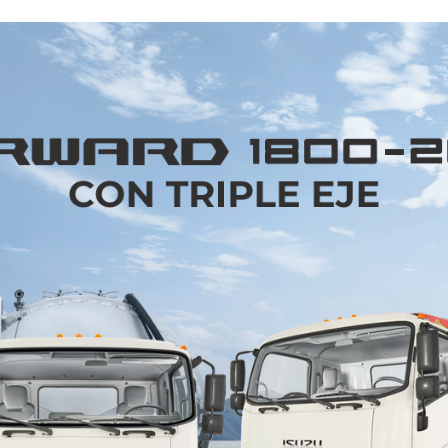
ulos autónomos en 2021.
ecnologías de conectividad automotriz en cada un
que en 2030 todos los modelos estén conectados.
 vehículos con tren motriz avanzado, incluyendo una 
vehículos eléctricos. Para el año 2020, presentará 
IA para la exhibición de vehículos conectados En 
de exhibiciones interactivas en las que se comb
llas, se demuestra de qué manera pueden ser optimiz
 tiempo que se vuelven más autónomos y también se 
llá del manejo autónomo’. Los asistentes, a trav
actuar con las tecnologías de manejo autónomo que 
 Centro de Desarrollo de Manejo Autónomo de KIA, 
nejo autónomo a través de la expansión de una var
 Manejo Autónomo y, basados en esos sistemas, 
una flota de vehículos para estudiar el desempeñ
 real. Las tecnologías autónomas confiables enri