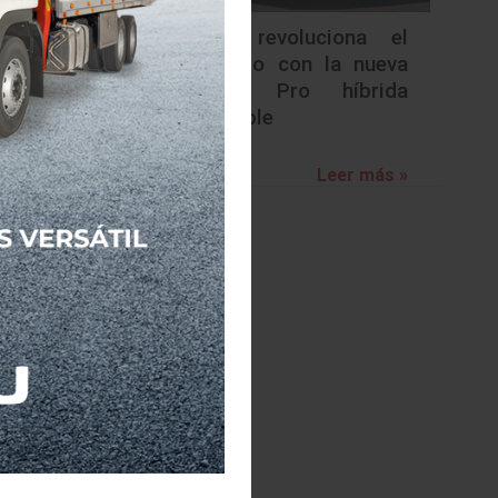
po libre
Nissan revoluciona el
ad.” KIA
segmento con la nueva
rreteras
Frontier Pro híbrida
KIA, por
enchufable
ación de
Leer más »
continúa
y planea
icos y un
o en CES
concepto
n motriz
hacia la
rocería
 lados y
 ha sido