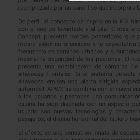
reemplazada por un panel liso que incorpora l
De perfil, el concepto se inspira en la KIA N
con el cuerpo levantado y el pilar C más an
Concept, presenta bordes posteriores que pe
motriz eléctrico silencioso y la expectati
frecuencia en caminos urbanos y suburbanos
mejorar la seguridad de los peatones. El nu
presenta una combinación de cámaras de v
altavoces frontales. Si el sistema detecta 
altavoces emiten una alerta dirigida espec
automóvil. APWS se combina con el nuevo sis
a los usuarios y peatones una comunicación vi
cabina ha sido diseñada con un aspecto puro
usuario con nuevas tecnologías y caracterí
pasajeros, el diseño horizontal del tablero tien
El efecto es una sensación innata de espacio
gris y bronce que cubren todas las superficies