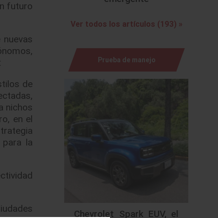
un futuro
Ver todos los artículos (193) »
e nuevas
tónomos,
Prueba de manejo
:
stilos de
ectadas,
a nichos
ro, en el
trategia
 para la
ctividad
iudades
Chevrolet Spark EUV, el