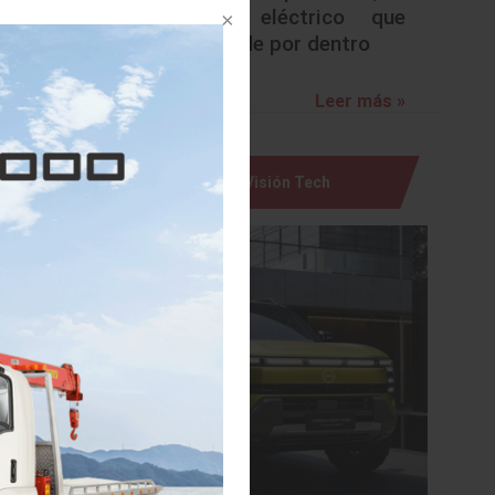
urbano eléctrico que
sorprende por dentro
o de los
Leer más »
variedad
un nuevo
Visión Tech
CES Asia
inan las
ados los
presenta
és de un
KIA está
comentó:
iedad de
en 2019
o de los
quecerán