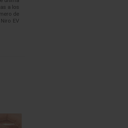
as a los
ímero de
 Niro EV