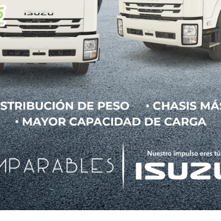
de nuestros clientes y les proporcionará mayor tiem
ente, apoyando un estilo de vida basado en la movilid
lotilla de vehículos de manejo autónomo en las ca
ara la producción comercial de dicha tecnología. 
ne como objetivo para el año 2021, la comercializ
Inteligentes”.
ara los vehículos eco-amigables del futuro KIA 
s con el medio ambiente para los próximos años 
endo híbridos, híbridos enchufables, vehículos eléctr
 Como parte de esta estrategia, KIA está exhibiend
or primera ocasión en China en enero de 2018, el 
V de producción.
ompacta con la alta eficiencia de un avanzado tre
epresenta el siguiente paso en el camino de la marca 
 una SUV totalmente eléctrica, compacta de car
e el aire se deslice suavemente por encima, por los
e no es necesaria para el enfriamiento del motor,