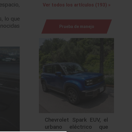
espacio,
Ver todos los artículos (193) »
, lo que
onocidas
Prueba de manejo
Chevrolet Spark EUV, el
urbano eléctrico que