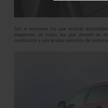
Son 4 versiones los que estarán disponibl
exigencias de todos los que desean un veh
conducción y una amplia selección de sistema