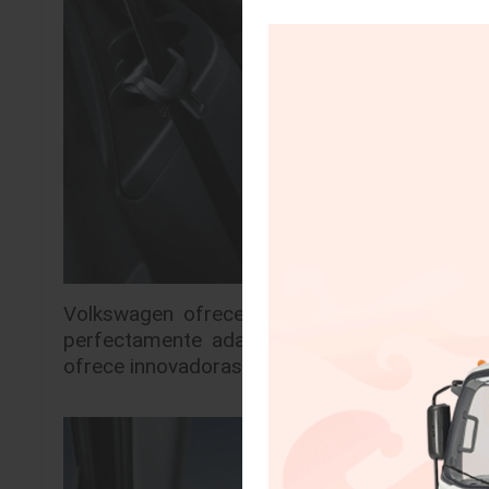
Volkswagen ofrece por primera vez un mod
perfectamente adaptado a las necesidades 
ofrece innovadoras tecnologías junto a dimen