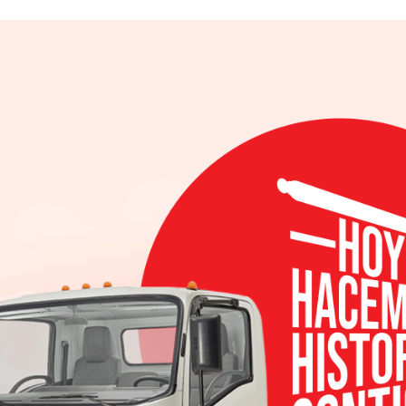
elo en el segmento SUV de gran volumen y gran 
del cliente. Un SUV donde caben todos tus logro
siones espaciosas.