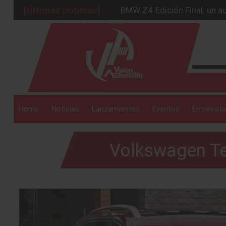
[Últimas noticias]
Ford Edge Híbrida: la SUV q
Ventas se estabilizan: INEG
_drop_down
Será 2026, año de evolución
Chirey lanzará su primera p
BMW Z4 Edición Final: un ad
_drop_down
Home
Noticias
Lanzamientos
Eventos
Entrevista
Volkswagen Te
_drop_down