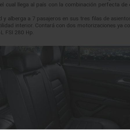
el cual llega al país con la combinación perfecta de 
 alberga a 7 pasajeros en sus tres filas de asientos
tilidad interior. Contará con dos motorizaciones ya c
6L FSI 280 Hp.