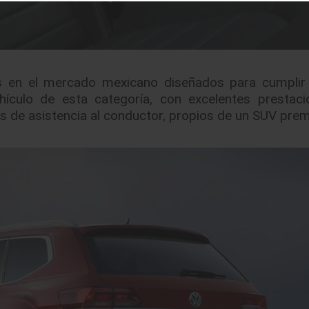
es en el mercado mexicano diseñados para cumplir
ículo de esta categoría, con excelentes prestac
s de asistencia al conductor, propios de un SUV pre