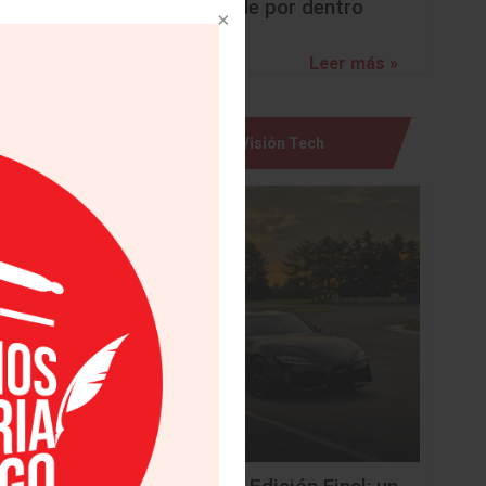
sorprende por dentro
Leer más »
Visión Tech
tamaño,
s ya que