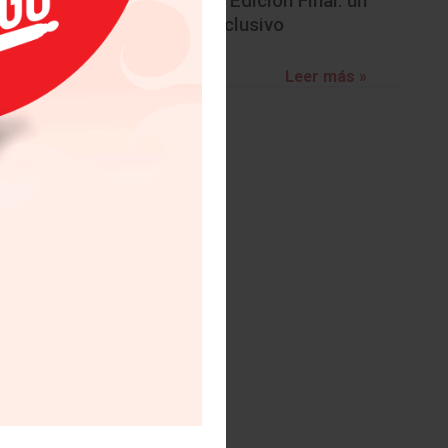
BMW Z4 Edición Final: un
adiós exclusivo
Leer más »