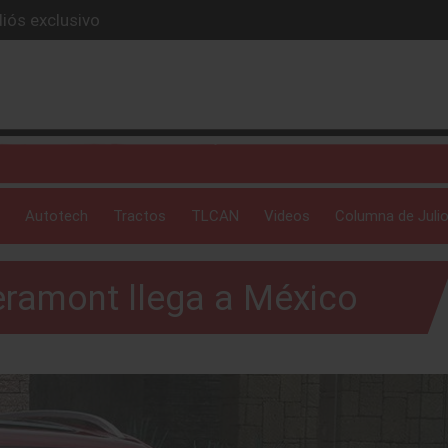
ue evoluciona
I
 profunda: Peñafiel
ick-up en 2026
iós exclusivo
Autotech
Tractos
TLCAN
Videos
Columna de Julio
ramont llega a México