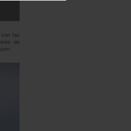
 con las
iones de
mium.