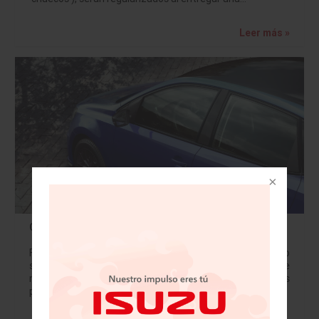
Leer más »
Cinco virtudes de Polo Edición Especial
Frescura, dinamismo, confort, practicidad y rendimiento
son algunas de las cualidades que destacan a este
modelo de Volkswagen Con tan solo 1,000 unidades
producidas, Polo Edición Especial será un vehículo…