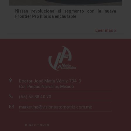
Nissan revoluciona el segmento con la nueva
Frontier Pro híbrida enchufable
Leer más »
Doctor José María Vértiz 734-3
Col. Piedad Narvarte, México
(55) 55.38.40.70
marketing@visionautomotriz.com.mx
DIRECTORIO