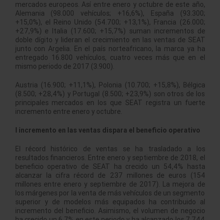
mercados europeos. Así entre enero y octubre de este año,
Alemania (98.000 vehículos; +16,6%), España (93.300;
+15,0%), el Reino Unido (54.700; +13,1%), Francia (26.000;
+27,9%) e Italia (17.600; +15,7%) suman incrementos de
doble dígito y lideran el crecimiento en las ventas de SEAT
junto con Argelia. En el país norteafricano, la marca ya ha
entregado 16.800 vehículos, cuatro veces más que en el
mismo periodo de 2017 (3.900).
Austria (16.900; +11,1%), Polonia (10.700; +15,8%), Bélgica
(8.500; +28,4%) y Portugal (8.500; +23,9%) son otros de los
principales mercados en los que SEAT registra un fuerte
incremento entre enero y octubre.
l incremento en las ventas dispara el beneficio operativo
El récord histórico de ventas se ha trasladado a los
resultados financieros. Entre enero y septiembre de 2018, el
beneficio operativo de SEAT ha crecido un 54,4% hasta
alcanzar la cifra récord de 237 millones de euros (154
millones entre enero y septiembre de 2017). La mejora de
los márgenes por la venta de más vehículos de un segmento
superior y de modelos más equipados ha contribuido al
incremento del beneficio. Asimismo, el volumen de negocio
ha crecido un 6,7% en este periodo y ha alcanzado los 7.744