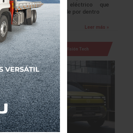
urbano eléctrico que
sorprende por dentro
Leer más »
Visión Tech
 auto de
ng in
AIAS