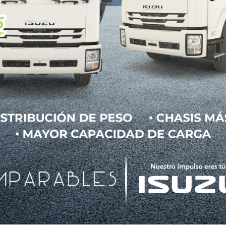
tra el potencial a futuro de lo que puede ofrecer un
ras como en las carreteras.
lable in 2 grades + a special Launch Edition & starti
all-new 2020
#Supra
https://t.co/IiE8Pe9lEO
#N
 2019