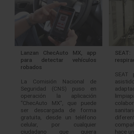
Lanzan ChecAuto MX, app
SEAT: 
para detectar vehículos
respir
robados
SEAT p
La Comisión Nacional de
asist
Seguridad (CNS) puso en
ada
operación la aplicación
limpi
“ChecAuto MX”, que puede
colabo
ser descargada de forma
sanita
gratuita, desde un teléfono
difer
celular, por cualquier
compa
ciudadano que quiera
hace u