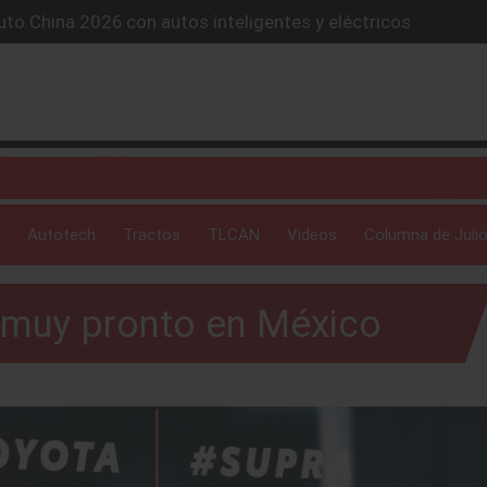
to China 2026 con autos inteligentes y eléctricos
lones de autos eléctricos y acelera su estrategia global
4X conquista la Ruta del Oso en México
icio “59 minutos o gratis” y sacude la postventa automotriz.
SUV híbrido de más de 1,000 km
Autotech
Tractos
TLCAN
Videos
Columna de Julio
 muy pronto en México