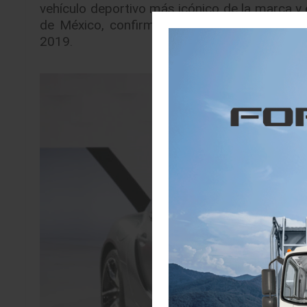
vehículo deportivo más icónico de la marca y 
de México, confirma la llegada del emblemá
2019.