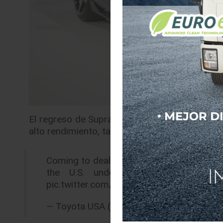
El regreso de Supra al mercado mundial, mues
alto rendimiento, tanto en las pistas de carre
Coming to dealers in summer of 2019, avai
the U.S. under $50k – it’s the 
pic.twitter.com/oXvEkVDwPk
— Toyota USA (@Toyota)
14 de enero de