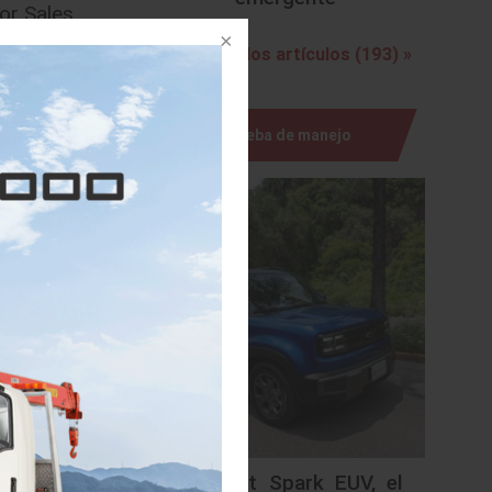
or Sales
estre de
Ver todos los artículos (193) »
Prueba de manejo
Chevrolet Spark EUV, el