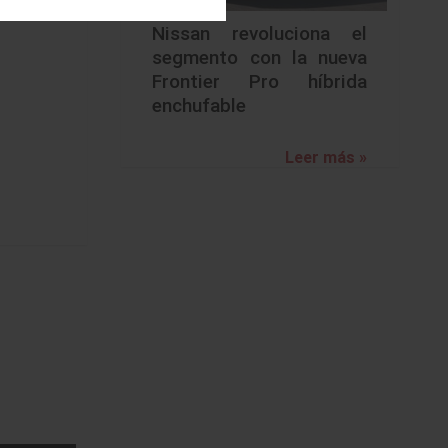
Nissan revoluciona el
segmento con la nueva
Frontier Pro híbrida
enchufable
Leer más »