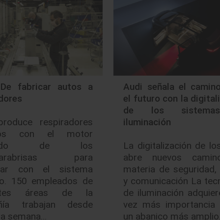
De fabricar autos a
Audi señala el camino
adores
el futuro con la digital
de los sistema
roduce respiradores
iluminación
idos con el motor
ptado de los
La digitalización de lo
aparabrisas para
abre nuevos camin
rar con el sistema
materia de seguridad,
rio. 150 empleados de
y comunicación La tec
entes áreas de la
de iluminación adquie
ñía trabajan desde
vez más importancia 
na semana…
un abanico más ampli