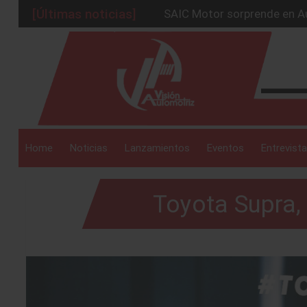
SAIC Motor sorprende en Au
[Últimas noticias]
BMW Group alcanza los 2 mil
_drop_down
La Nissan Frontier V6 PRO-
Kia lanza en México el serv
GAC sacude México con un 
_drop_down
Home
Noticias
Lanzamientos
Eventos
Entrevista
Toyota Supra,
_drop_down