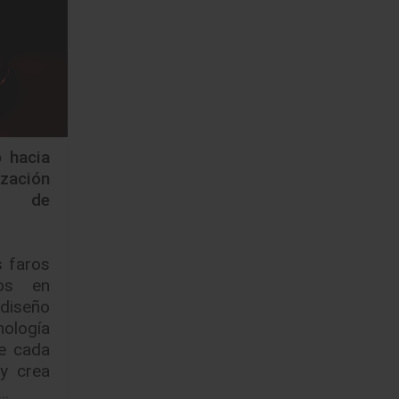
 hacia
ización
s de
s faros
os en
 diseño
nología
re cada
y crea
o…