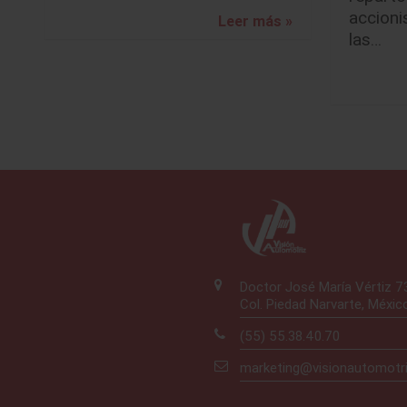
accioni
Leer más »
las…
Doctor José María Vértiz 
Col. Piedad Narvarte, Méxic
(55) 55.38.40.70
marketing@visionautomotr