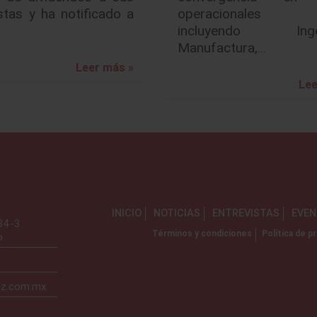
stas y ha notificado a
operacionales c
incluyendo Ingeni
Manufactura,…
Leer más »
Lee
INICIO
NOTICIAS
ENTREVISTAS
EVE
734-3
Términos y condiciones
Política de pr
o
iz.com.mx