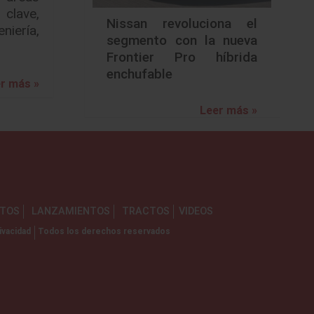
lave,
Nissan revoluciona el
ería,
segmento con la nueva
Frontier Pro híbrida
enchufable
r más »
Leer más »
NTOS
LANZAMIENTOS
TRACTOS
VIDEOS
ivacidad
Todos los derechos reservados