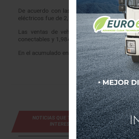
De acuerdo con las cifras publicadas por el
eléctricos fue de 2,160 unidades, 64.9% por e
Las ventas de vehículos híbridos y eléctri
conectables y 1,984 híbridos.
En el acumulado enero – marzo 2019 se comerc
NOTICIAS QUE TE PUEDEN
INTERESAR