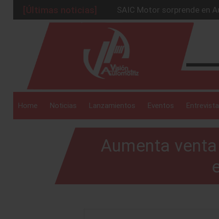
[Últimas noticias]
SAIC Motor sorprende en Au
BMW Group alcanza los 2 mil
_drop_down
La Nissan Frontier V6 PRO-
Kia lanza en México el serv
GAC sacude México con un 
_drop_down
Home
Noticias
Lanzamientos
Eventos
Entrevista
Aumenta venta 
_drop_down
e