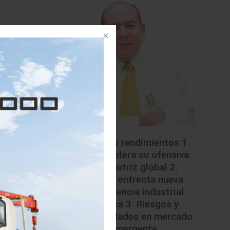
Riesgos y rendimientos 1.
China acelera su ofensiva
automotriz global 2.
México enfrenta nueva
competencia industrial
asiática 3. Riesgos y
oportunidades en mercado
emergente