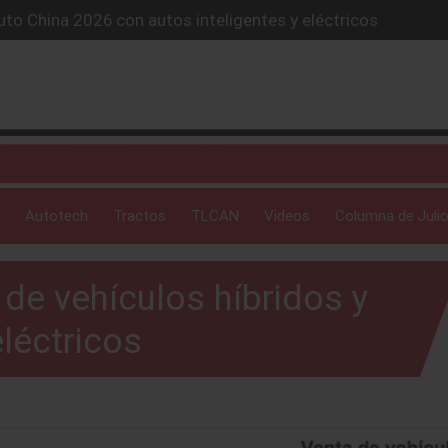
to China 2026 con autos inteligentes y eléctricos
lones de autos eléctricos y acelera su estrategia global
4X conquista la Ruta del Oso en México
icio “59 minutos o gratis” y sacude la postventa automotriz.
SUV híbrido de más de 1,000 km
Autotech
Tractos
TLCAN
Videos
Columna de Julio
de vehículos híbridos y
léctricos