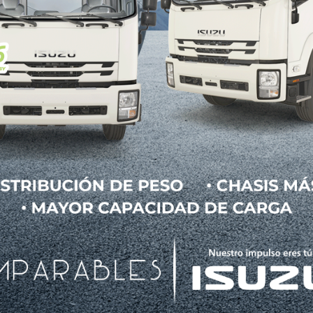
 INEGI, durante marzo 2019 la venta de vehículos hí
ncima de lo registrado en el tercer mes del 2018.
cos estuvieron compuestas por 18 eléctricos, 158 
ializaron 5,543 vehículos con estos tipos de tecnol