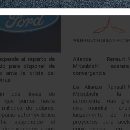
uspende el reparto de
Alianza Renault-N
ndo para disponer de
Mitsubishi acele
vo ante la crisis del
convergencia
virus
La Alianza Renault-N
arán dos líneas de
Mitsubishi - la a
to que suman hasta
automotriz más gr
 millones de dólares,
nivel mundial - anun
pañía automovilística
lanzamiento de múl
ha suspendido el
proyectos para acele
o de dividendos a sus
convergencia en 