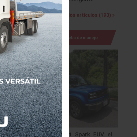
bridos y
Ver todos los artículos (193) »
híbridos
Prueba de manejo
ogías.
Chevrolet Spark EUV, el