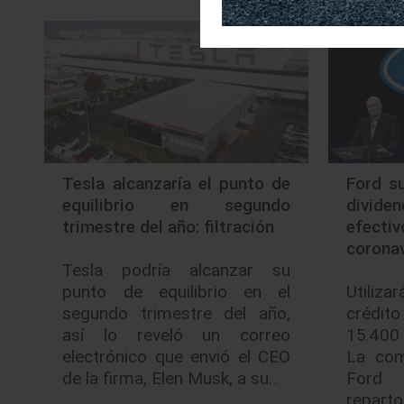
Tesla alcanzaría el punto de
Ford s
equilibrio en segundo
divide
trimestre del año: filtración
efecti
corona
Tesla podría alcanzar su
punto de equilibrio en el
Utiliz
segundo trimestre del año,
crédi
así lo reveló un correo
15.400
electrónico que envió el CEO
La com
de la firma, Elen Musk, a su…
Ford 
repart