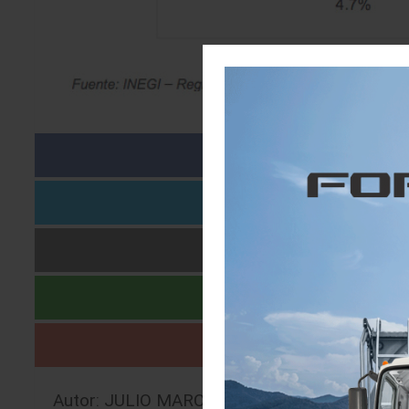
Autor: JULIO MARCELO BRITO ALVISO |
06/0