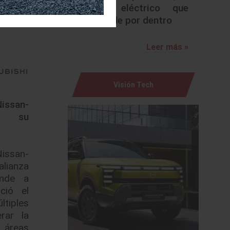
urbano eléctrico que
sorprende por dentro
Leer más »
Visión Tech
issan-
ra su
issan-
lianza
ande a
ció el
tiples
rar la
áreas