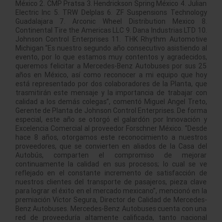
México 2. CMP Pratsa 3. Hendrickson Spring México 4. Julian
Electric Inc 5. TRW Delplas 6. ZF Suspensions Technology
Guadalajara 7. Arconic Wheel Distribution Mexico 8.
Continental Tire the Americas LLC 9. Dana Industrias LTD 10.
Johnson Control Enterprises 11. THK Rhythm Automotive
Michigan “Es nuestro segundo año consecutivo asistiendo al
evento, por lo que estamos muy contentos y agradecidos,
queremos felicitar a Mercedes-Benz Autobuses por sus 25
años en México, así como reconocer a mi equipo que hoy
está representado por dos colaboradores de la Planta, que
trasmitirán este mensaje y la importancia de trabajar con
calidad a los demás colegas”, comentó Miguel Angel Treto,
Gerente de Planta de Johnson Control Enterprises. De forma
especial, este año se otorgó el galardón por Innovación y
Excelencia Comercial al proveedor Forschner México. “Desde
hace 8 años, otorgamos este reconocimiento a nuestros
proveedores, que se convierten en aliados de la Casa del
Autobús, comparten el compromiso de mejorar
continuamente la calidad en sus procesos; lo cual se ve
reflejado en el constante incremento de satisfacción de
nuestros clientes del transporte de pasajeros, pieza clave
para lograr el éxito en el mercado mexicano”, mencionó en la
premiación Víctor Segura, Director de Calidad de Mercedes-
Benz Autobuses. Mercedes-Benz Autobuses cuenta con una
red de proveeduría altamente calificada, tanto nacional