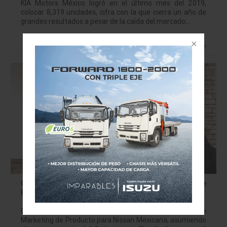
KIA Motors México logró en el último mes del 2019,
colocar 8,319 unidades, cifra con la que cierra un año de
grandes resultados a pesar de la caída del mercado;…
Leer más »
Claudia Rodríguez, nueva directora de Marketing de
Producto de Nissan
Claudia Rodríguez ha sido nombrada directora de
Marketing de Producto para Nissan Mexicana, asumiendo