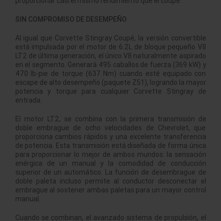
proporcionar casi el mismo rendimiento que el coupé.
SIN COMPROMISO DE DESEMPEÑO
Al igual que Corvette Stingray Coupé, la versión convertible
está impulsada por el motor de 6.2L de bloque pequeño V8
LT2 de última generación, el único V8 naturalmente aspirado
en el segmento. Generará 495 caballos de fuerza (369 kW) y
470 lb-pie de torque (637 Nm) cuando esté equipado con
escape de alto desempeño (paquete Z51), logrando la mayor
potencia y torque para cualquier Corvette Stingray de
entrada.
El motor LT2, se combina con la primera transmisión de
doble embrague de ocho velocidades de Chevrolet, que
proporciona cambios rápidos y una excelente transferencia
de potencia. Esta transmisión está diseñada de forma única
para proporcionar lo mejor de ambos mundos: la sensación
enérgica de un manual y la comodidad de conducción
superior de un automático. La función de desembrague de
doble paleta incluso permite al conductor desconectar el
embrague al sostener ambas paletas para un mayor control
manual.
Cuando se combinan, el avanzado sistema de propulsión, el