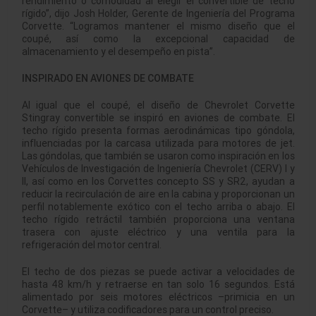
rendimiento o comodidad al elegir el convertible de techo
rígido”, dijo Josh Holder, Gerente de Ingeniería del Programa
Corvette. “Logramos mantener el mismo diseño que el
coupé, así como la excepcional capacidad de
almacenamiento y el desempeño en pista”.
INSPIRADO EN AVIONES DE COMBATE
Al igual que el coupé, el diseño de Chevrolet Corvette
Stingray convertible se inspiró en aviones de combate. El
techo rígido presenta formas aerodinámicas tipo góndola,
influenciadas por la carcasa utilizada para motores de jet.
Las góndolas, que también se usaron como inspiración en los
Vehículos de Investigación de Ingeniería Chevrolet (CERV) I y
II, así como en los Corvettes concepto SS y SR2, ayudan a
reducir la recirculación de aire en la cabina y proporcionan un
perfil notablemente exótico con el techo arriba o abajo. El
techo rígido retráctil también proporciona una ventana
trasera con ajuste eléctrico y una ventila para la
refrigeración del motor central.
El techo de dos piezas se puede activar a velocidades de
hasta 48 km/h y retraerse en tan solo 16 segundos. Está
alimentado por seis motores eléctricos –primicia en un
Corvette– y utiliza codificadores para un control preciso.