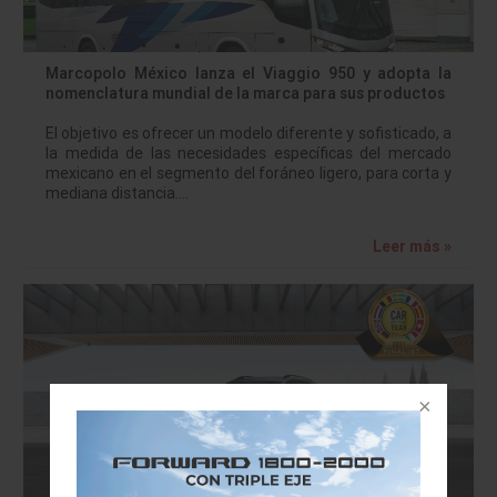
Marcopolo México lanza el Viaggio 950 y adopta la
nomenclatura mundial de la marca para sus productos
El objetivo es ofrecer un modelo diferente y sofisticado, a
la medida de las necesidades específicas del mercado
mexicano en el segmento del foráneo ligero, para corta y
mediana distancia.…
Leer más »