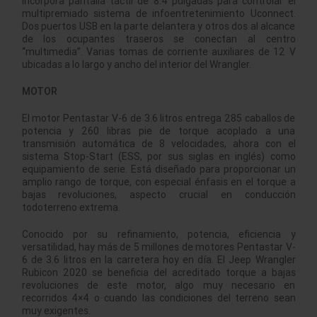
Incorpora pantalla táctil de 8.4 pulgadas para controlar el
multipremiado sistema de infoentretenimiento Uconnect.
Dos puertos USB en la parte delantera y otros dos al alcance
de los ocupantes traseros se conectan al centro
“multimedia”. Varias tomas de corriente auxiliares de 12 V
ubicadas a lo largo y ancho del interior del Wrangler.
MOTOR
El motor Pentastar V-6 de 3.6 litros entrega 285 caballos de
potencia y 260 libras pie de torque acoplado a una
transmisión automática de 8 velocidades, ahora con el
sistema Stop-Start (ESS, por sus siglas en inglés) como
equipamiento de serie. Está diseñado para proporcionar un
amplio rango de torque, con especial énfasis en el torque a
bajas revoluciones, aspecto crucial en conducción
todoterreno extrema.
Conocido por su refinamiento, potencia, eficiencia y
versatilidad, hay más de 5 millones de motores Pentastar V-
6 de 3.6 litros en la carretera hoy en día. El Jeep Wrangler
Rubicon 2020 se beneficia del acreditado torque a bajas
revoluciones de este motor, algo muy necesario en
recorridos 4×4 o cuando las condiciones del terreno sean
muy exigentes.