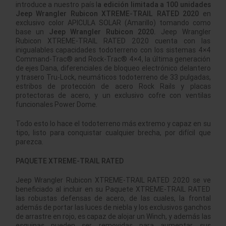
introduce a nuestro país l
a edición limitada a 100 unidades
Jeep Wrangler Rubicon XTREME-TRAIL RATED 2020
en
exclusivo color APICULA SOLAR (Amarillo) tomando como
base un
Jeep Wrangler Rubicon 2020.
Jeep Wrangler
Rubicon XTREME-TRAIL RATED 2020 cuenta con las
inigualables capacidades todoterreno con los sistemas 4×4
Command-Trac® and Rock-Trac® 4×4, la última generación
de ejes Dana, diferenciales de bloqueo electrónico delantero
y trasero Tru-Lock, neumáticos todoterreno de 33 pulgadas,
estribos de protección de acero Rock Rails y placas
protectoras de acero, y un exclusivo cofre con ventilas
funcionales Power Dome.
Todo esto lo hace el todoterreno más extremo y capaz en su
tipo, listo para conquistar cualquier brecha, por difícil que
parezca.
PAQUETE XTREME-TRAIL RATED
Jeep Wrangler Rubicon XTREME-TRAIL RATED 2020 se ve
beneficiado al incluir en su Paquete XTREME-TRAIL RATED
las robustas defensas de acero, de las cuales, la frontal
además de portar las luces de niebla y los exclusivos ganchos
de arrastre en rojo, es capaz de alojar un Winch, y además las
esquinas pueden ser removidas para aumentar sus