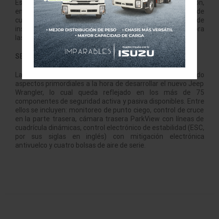
Este sistema cuenta con funciones de comunicación,
entretenimiento y navegación que cumplen los deseos de
cualquier conductor o pasajero, incluyendo un panel de
instrumentos de LED a color. El sistema Uconnect incorpora
las nuevas funciones Apple CarPlay y Android Auto.
SEGURIDAD
La seguridad y protección de los ocupantes han sido
aspectos primordiales a la hora de desarrollar el nuevo Jeep
Wrangler, lo cual queda reflejado en los más de 75
componentes de seguridad activa y pasiva disponibles. Entre
ellos se incluyen: monitoreo de punto ciego, control de cruce
en la parte trasera, cámara trasera ParkView con líneas de
cuadrícula dinámicas, control electrónico de estabilidad (ESC,
por sus siglas en inglés) con mitigación electrónica
antivuelco y cuatro bolsas de aire de serie.