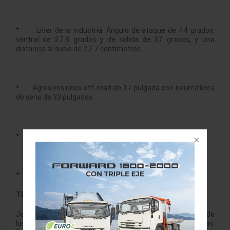
* Líder de la industria: Ángulo de ataque de 44 grados,
ventral de 27.8 grados y de salida de 37 grados, y una
distancia al suelo de 27.7 centímetros.
* Agresivos rines off-road de 17 pulgada con neumáticos
de serie de 33 pulgadas.
* Hasta 76.2 centímetros de altura de vadeo.
* Hasta 1,587 kilogramos de capacidad de remolque.
TECNOLOGÍA
Jeep Wrangler Rubicon 2020 ofrece la cuarta generación de
los sistemas Uconnect con pantalla táctil de 8.4 pulgadas.