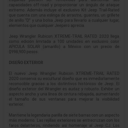
capacidades off-road y proporcionar un ángulo de ataque
extremo. Además incluye el exclusivo Kit Jeep Trail-Rated
que cuenta con una eslinga de arrastre, guantes, un grillete
de anillo “D” y una bolsa Jeep para llevarlo a cualquier lugar,
elementos que cualquier Jeepero aprecia.
Jeep Wrangler Rubicon XTREME-TRAIL RATED 2020 llega
como edición limitada a 100 unidades en exclusivo color
APICULA SOLAR (amarillo) a México con un precio de
$998,900 pesos.
DISEÑO EXTERIOR
El nuevo Jeep Wrangler Rubicon XTREME-TRAIL RATED
2020 conserva su escultural diseño que es inmediatamente
reconocible gracias a los distintivos históricos de Jeep. El
diseño exterior del Wrangler es audaz y robusto. Exhibe un
aspecto ancho y una línea de cintura rebajada, aumentando
el tamaño de sus ventanas para mejorar la visibilidad
exterior.
Mantiene la legendaria parilla de siete barras con un aspecto
más moderno. Las rejillas exteriores se entrecruzan con los
faros delanteros, rindiendo así homenaje al Jeep CJ. Los