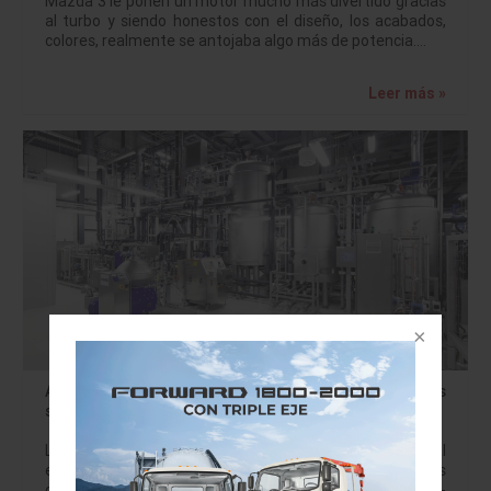
Mazda 3 le ponen un motor mucho más divertido gracias
al turbo y siendo honestos con el diseño, los acabados,
colores, realmente se antojaba algo más de potencia.…
Leer más »
Audi avanza la tecnología de los combustibles
sintéticos
La marca alemana de autos premium a nivel mundial
está cada vez más convencida del potencial de los
combustibles sintéticos: el Audi e-gas, la egasolina y el e-