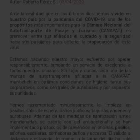
Autor: Roberto Pérez S. |
03/04/2020
Ante la
realidad
que en los últimos días hemos
vivido en
nuestro país
por la
pandemia del COVID-19
, uno de los
propósitos
más importantes para la
Cámara Nacional del
Autotransporte de Pasaje y Turismo (CANAPAT)
es
promover entre sus
afiliados el cuidado y la seguridad
hacia sus pasajeros para detener la propagación de este
virus.
Estamos haciendo nuestro mayor esfuerzo por operar
responsablemente, brindando un servicio de excelencia a
todos nuestros usuarios. Sin lugar a dudas, cada una de las
marcas de autotransporte afiliadas a la CANAPAT
mantienen en óptimas condiciones de higiene tanto sus
corporativos, como centrales de autobuses y por supuesto
sus unidades.
Hemos incrementado minuciosamente la limpieza en
pasillos, salas de espera, baños públicos, taquillas, andenes y
autobuses. Además de las medidas de sanitización antes
mencionadas, se cuenta con gel antibacterial y se han
implementado protocolos de prevención en oficinas, pasillos,
salones, escaleras, comedores patios y accesos. El saludo a
distancia y el lavado de manos a lo largo del día ha sido