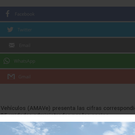
Facebook
Twitter
Email
WhatsApp
Gmail
Vehículos (AMAVe) presenta las cifras correspondi
 225 unidades administradas por los socios.
 vive en el país,
la AMAVe
, reportó
224mil 225 u