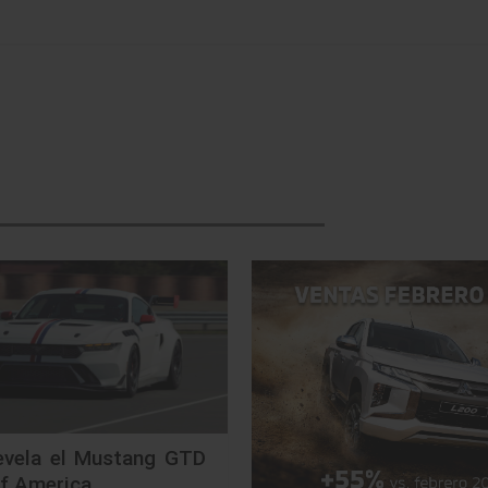
evela el Mustang GTD
of America