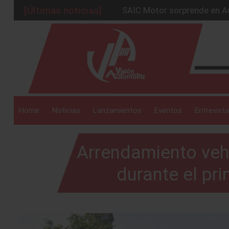
[Últimas noticias]
SAIC Motor sorprende en Au
BMW Group alcanza los 2 mil
_drop_down
La Nissan Frontier V6 PRO-
Kia lanza en México el serv
GAC sacude México con un 
_drop_down
Home
Noticias
Lanzamientos
Eventos
Entrevista
Arrendamiento vehi
_drop_down
durante el pri