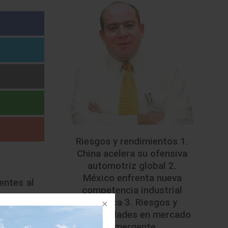
Riesgos y rendimientos 1.
China acelera su ofensiva
automotriz global 2.
México enfrenta nueva
entes al
competencia industrial
asiática 3. Riesgos y
oportunidades en mercado
nidades
emergente