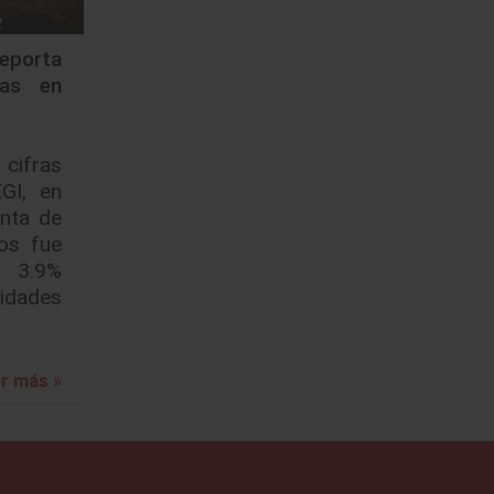
eporta
tas en
cifras
GI, en
nta de
vos fue
, 3.9%
idades
r más »