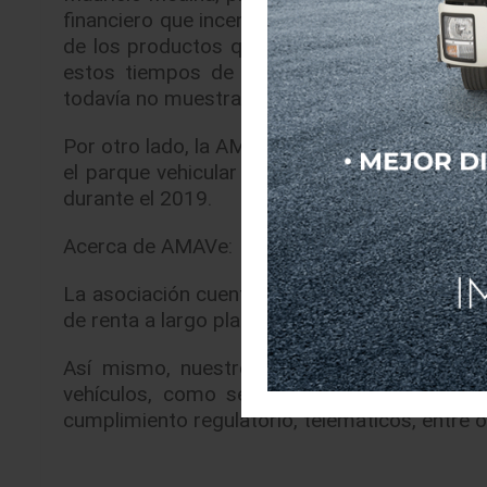
financiero que incentiva el crecimiento de em
de los productos que permita una recuperac
estos tiempos de crisis económica” de igua
todavía no muestra la afectación que tendrá e
Por otro lado, la AMAVe también dio a conocer
el parque vehicular de sus socios, represen
durante el 2019.
Acerca de AMAVe:
La asociación cuenta con 14 socios de los c
de renta a largo plazo y 3 de renta diaria.
Así mismo, nuestros socios prestan una am
vehículos, como sería el caso de gestión 
cumplimiento regulatorio, telemáticos, entre o