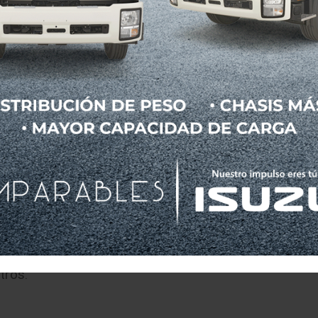
presas sin necesidad de descapitalizarse y será sin 
ión mucho más rápida para todos los tipos de emp
l forma mencionó que la actividad en el primer t
l sector ocasionado por la pandemia.
 que las unidades Hibridas y Eléctricas que se encue
tan el 16% de todas las unidades vendidas de este 
uales 11 son empresas administradoras de flotas veh
plia gama de servicios de movilidad y administr
de mantenimiento, combustible, remercadeo de un
tros.