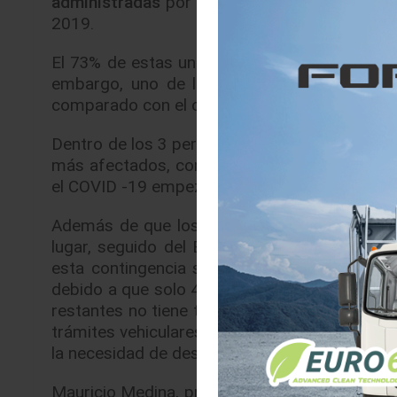
administradas
por los socios, lo que represe
2019.
El 73% de estas unidades son arrendamiento 
embargo, uno de los crecimientos más impo
comparado con el cierre del 4T2019.
Dentro de los 3 perfiles de socios con los que
más afectados, con una caída de más del 5%
el COVID -19 empezó a tener en las actividades
Además de que los estados en donde se em
lugar, seguido del Estado de México (18%)
esta contingencia se atraviesa por una prob
debido a que solo 4 estados de los 32 tiene a
restantes no tiene trámites o bien operan de 
trámites vehiculares en línea, sería de gran ut
la necesidad de desplazarse.
Mauricio Medina, presidente de la AMAVe reaf