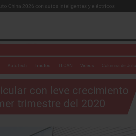
to China 2026 con autos inteligentes y eléctricos
lones de autos eléctricos y acelera su estrategia global
4X conquista la Ruta del Oso en México
icio “59 minutos o gratis” y sacude la postventa automotriz.
SUV híbrido de más de 1,000 km
Autotech
Tractos
TLCAN
Videos
Columna de Julio
cular con leve crecimiento
mer trimestre del 2020