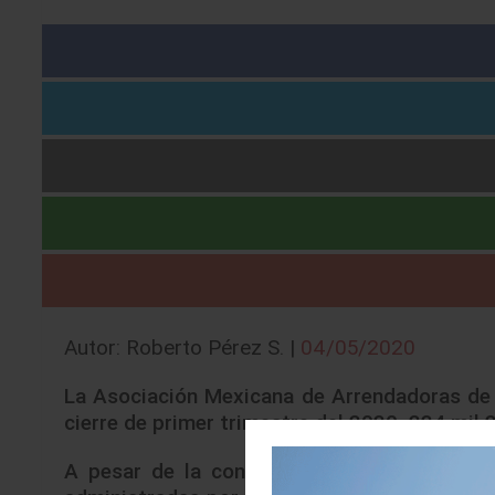
Autor: Roberto Pérez S. |
04/05/2020
La Asociación Mexicana de Arrendadoras de 
cierre de primer trimestre del 2020. 224 mil
A pesar de la contingencia sanitaria
que se