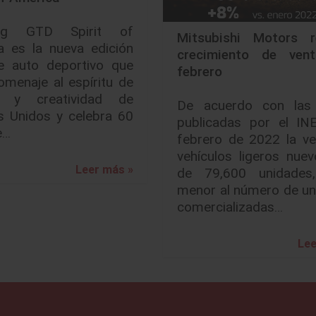
ng GTD Spirit of
Mitsubishi Motors r
a es la nueva edición
crecimiento de ven
e auto deportivo que
febrero
omenaje al espíritu de
o y creatividad de
De acuerdo con las 
s Unidos y celebra 60
publicadas por el INE
e…
febrero de 2022 la ve
vehículos ligeros nue
Leer más »
de 79,600 unidades
menor al número de un
comercializadas…
Lee