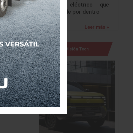
urbano eléctrico que
duda uno
sorprende por dentro
resas en
rimestre
Leer más »
ntran en
segmento
Visión Tech
iculares
ación de
idades y