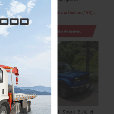
e 4T del
Ver todos los artículos (193) »
 9%. Sin
un 33.7%
Prueba de manejo
no de los
acto que
rzo
n primer
a que en
amiento,
e los 28
icios de
ue tienen
Chevrolet Spark EUV, el
producto