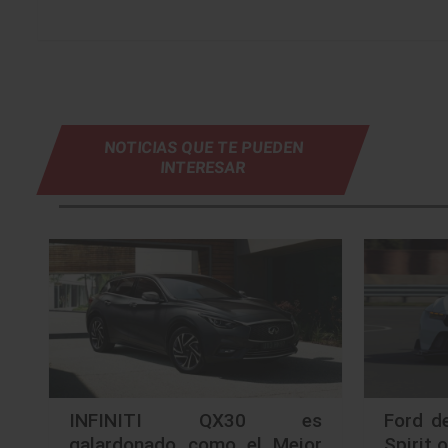
NOTICIAS QUE TE PUEDEN
INTERESAR
INFINITI QX30 es
Ford d
galardonado como el Mejor
Spirit 