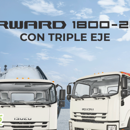
nta un crecimiento del
5% comparado
con el cierre d
puro, esquema que también tuvo un crecimiento del
rtantes fue el del arrendamiento financiero con 
 cuenta la Asociación, el sector de Renta Diaria es u
 comparado con el 4T del 2019, esto debido al imp
 turísticas y en los viajes de negocio a partir de Ma
placan más unidades se mantiene la CDMX (23%) e
 y Nuevo León (7%), sin embargo, la AMAVe coment
lemática para llevar a cabo los trámites de emplac
ctividades normales para dicho servicio, mientras qu
manera parcial. Si estos estados aperturaran los serv
ilidad para el sector y sobre todo para los usuarios q
irma que “el arrendamiento vehicular se trata de un 