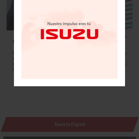
Trump Sacude el Comercio Global con Aranceles
Masivos
Impuestos a 10% a todas las importaciones; menos las
del T-MEC REDACCION El presidente de Estados Unidos,
Donald Trump, ha anunciado la imposición de un arancel
base del…
Leer más »
Revista Digital