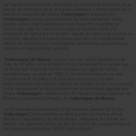
La Planta Componentes de Puebla se encuentra al interior de la
planta de vehículos de la armadora alemana y forma parte de la
red de producción del Grupo
Volkswagen
Componentes
(
Volkswagen
Group Components). En este certamen, dicha
planta estuvo representada por las líneas de ensamble de
motor con caja de transmisión para el modelo Jetta y el
ensamble de ejes para el modelo Tiguan. En ambos procesos se
mantuvo durante los nueve meses que duró la competencia
dentro de los primeros tres lugares, desempeño que la llevó a
obtener el mejor puntaje general.
“
Volkswagen de México
cuenta con una vasta experiencia de
más de 40 años en la producción de componentes, desde que
se ensambló el primer motor enfriado por agua en estas
instalaciones, en abril de 1980. Este reconocimiento es una
muestra de la fortaleza de nuestros procesos y la alta
especialización de nuestro equipo de trabajo; lo que nos permite
surtir exitosamente de componentes a diferentes plantas del
Grupo
Volkswagen
”, señaló el Doctor Vicente Ricós, Director de
Planta Componentes Puebla, de
Volkswagen de México.
La ceremonia de premiación a las mejores plantas de Grupo
Volkswagen
Componentes se llevó a cabo de forma virtual
desde la casa matriz, en Wolfsburgo, Alemania, en donde se
dieron cita representantes de las factorías de componentes de
las marcas Volkswagen, SEAT, Audi y Skoda.