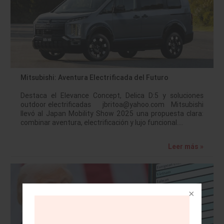
Mitsubishi: Aventura Electrificada del Futuro
Destaca el Elevance Concept, Delica D:5 y soluciones
outdoor electrificadas jbritoa@yahoo.com Mitsubishi
llevó al Japan Mobility Show 2025 una propuesta clara:
combinar aventura, electrificación y lujo funcional.…
Leer más »