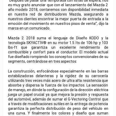
“Después de pasar una temporada con listas de espera, nos
es muy grato anunciar que con el lanzamiento del Mazda 2
año modelo 2018, contaremos con disponibilidad inmediata
en nuestra red de distribuidores Mazda, asegurando a
nuestros clientes encontrar la mejor puerta de entrada a la
emoción del movimiento en nuestros pisos de venta”, dijo la
marca en un comunicado.
Mazda 2 2018 suma el lenguaje de Diseño KODO y la
tecnología SKYACTIV® en su motor 1.5 lts de 106 hp y 103
lbs-ft que garantiza un excelente rendimiento de
combustible y confort para el conductor. El modelo actual
fue diseñado rompiendo los conceptos convencionales de su
segmento, centrándose en tres aspectos:
La construcción, enfocándose especialmente en las barras
estabilizadoras delanteras y la rigidez de su carrocería
utilizando tres veces más acero de ultra alta resistencia que
absorbe y dispersa la fuerza de los impactos. La sensación
de manejo, en dónde la configuración de la dirección eléctrica
juega un papel crucial ya que mejora la presión y respuesta
del automóvil, además de sumar el G-Vectoring Control que
a través de modificaciones sutiles en la entrega de potencia
garantiza la perfecta distribución de peso del vehículo en
una curva. Y finalmente los colores y diseño que suman