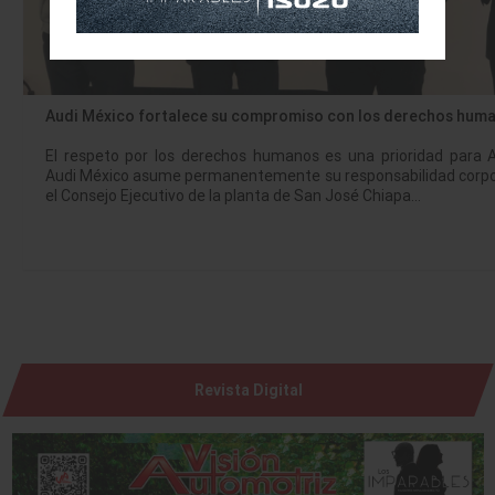
Audi México fortalece su compromiso con los derechos hum
El respeto por los derechos humanos es una prioridad para 
Audi México asume permanentemente su responsabilidad corpor
el Consejo Ejecutivo de la planta de San José Chiapa…
Revista Digital