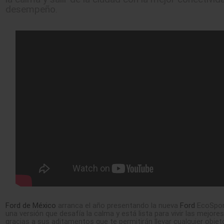
desempeño.
Ford de México
arranca el año presentando la nueva
Ford
EcoSpor
una versión que desafía la calma y está lista para vivir las mejore
gracias a sus aditamentos que te permitirán llevar cualquier objet