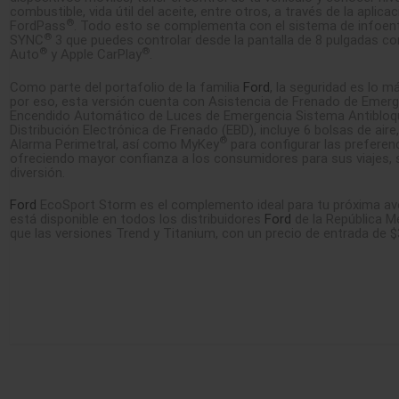
combustible, vida útil del aceite, entre otros, a través de la aplica
®
FordPass
. Todo esto se complementa con el sistema de infoen
®
SYNC
3 que puedes controlar desde la pantalla de 8 pulgadas co
®
®
Auto
y Apple CarPlay
.
Como parte del portafolio de la familia
Ford
, la seguridad es lo m
por eso, esta versión cuenta con Asistencia de Frenado de Emerg
Encendido Automático de Luces de Emergencia Sistema Antibloq
Distribución Electrónica de Frenado (EBD), incluye 6 bolsas de aire,
®
Alarma Perimetral, así como MyKey
para configurar las preferen
ofreciendo mayor confianza a los consumidores para sus viajes, s
diversión.
Ford
EcoSport Storm es el complemento ideal para tu próxima av
está disponible en todos los distribuidores
Ford
de la República Me
que las versiones Trend y Titanium, con un precio de entrada de $