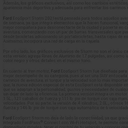
Además, los gráficos exclusivos, así como los cambios estéticos,
apariencia más deportiva y adecuada para enfrentar los caminos 
Ford
EcoSport Storm 2021está pensada para todos aquellos aven
de semana, ya que integra elementos que la hacen funcional, vang
mejor compañera para desconectarte de la ciudad y ponerte en c
aventura, comenzando con un par de barras transversales que per
desde bicicletas adicionando un portabicicletas, hasta cajas de es
Asimismo, incorpora una red de carga en la cajuela.
Por otro lado, los gráficos exclusivos de Storm no son el único c
esta versión agrega Rines de Aluminio de 17 pulgadas, así como la 
color negro y otros detalles en el mismo tono.
En cuanto al tren motriz,
Ford
EcoSport Storm fue diseñada para 
mejor desempeño de su categoría, pues al ser una SUV enfocada 
caminos de aventura, el torque y la velocidad son lo más importan
que, la nueva edición especial de esta EcoSport está disponible e
que se adaptan a la personalidad, gustos y necesidades de cualqu
sin dejar de lado la eficiencia. La primera versión integra un motor 
1.5L., 121 caballos de fuerza y 111 lb. pie de torque con caja manu
velocidades. Por su parte, la versión de 4 cilindros, 2.0L., ofrece 
fuerza y 146 lb. pie de torque con caja automática de 6 velocidad
Ford
EcoSport Storm no deja de lado la conectividad, ya que gra
®
integrado FordPass
Connect con Wi-Fi Hotspot, te permite cone
dispositivos móviles, tener el control de tu vehículo y conocer niv