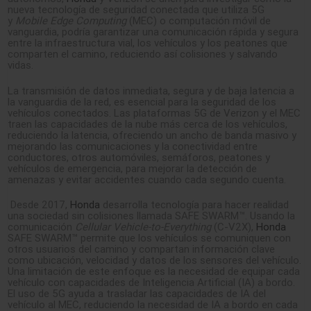
nueva tecnología de seguridad conectada que utiliza 5G
y
Mobile Edge Computing
(MEC) o computación móvil de
vanguardia, podría garantizar una comunicación rápida y segura
entre la infraestructura vial, los vehículos y los peatones que
comparten el camino, reduciendo así colisiones y salvando
vidas.
La transmisión de datos inmediata, segura y de baja latencia a
la vanguardia de la red, es esencial para la seguridad de los
vehículos conectados. Las plataformas 5G de Verizon y el MEC
traen las capacidades de la nube más cerca de los vehículos,
reduciendo la latencia, ofreciendo un ancho de banda masivo y
mejorando las comunicaciones y la conectividad entre
conductores, otros automóviles, semáforos, peatones y
vehículos de emergencia, para mejorar la detección de
amenazas y evitar accidentes cuando cada segundo cuenta.
Desde 2017,
Honda
desarrolla tecnología para hacer realidad
una sociedad sin colisiones llamada SAFE SWARM™. Usando la
comunicación
Cellular Vehicle-to-Everything
(C-V2X),
Honda
SAFE SWARM™ permite que los vehículos se comuniquen con
otros usuarios del camino y compartan información clave
como ubicación, velocidad y datos de los sensores del vehículo.
Una limitación de este enfoque es la necesidad de equipar cada
vehículo con capacidades de Inteligencia Artificial (IA) a bordo.
El uso de 5G ayuda a trasladar las capacidades de IA del
vehículo al MEC, reduciendo la necesidad de IA a bordo en cada