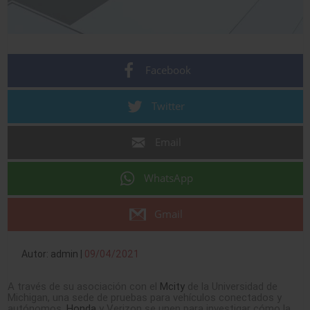
Facebook
Twitter
Email
WhatsApp
Gmail
Autor: admin |
09/04/2021
A través de su asociación con el
Mcity
de la Universidad de
Michigan, una sede de pruebas para vehículos conectados y
autónomos,
Honda
y Verizon se unen para investigar cómo la