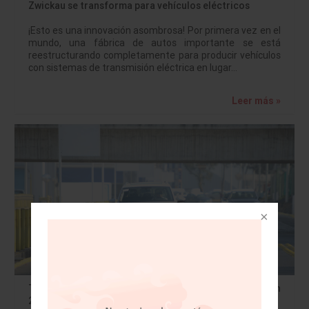
Zwickau se transforma para vehículos eléctricos
¡Esto es una innovación asombrosa! Por primera vez en el
mundo, una fábrica de autos importante se está
reestructurando completamente para producir vehículos
con sistemas de transmisión eléctrica en lugar…
Leer más »
Tiguan lidera producción de Volkswagen en México en
2018