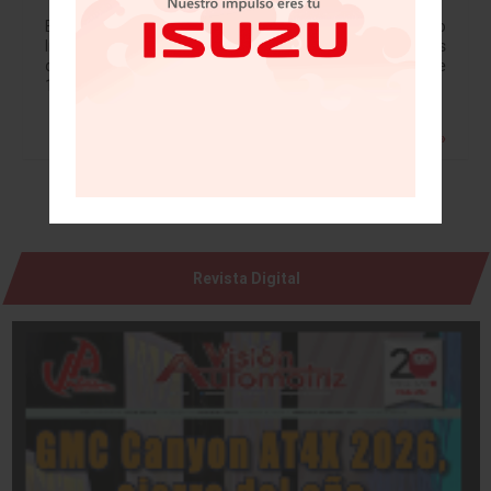
El modelo Volkswagen Tiguan cerró el año 2018 como
líder en volumen de producción de la planta de vehículos
de Puebla, luego de que se ensamblaran un total de
196,267…
Leer más »
Revista Digital