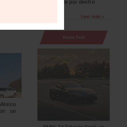
sorprende por dentro
Leer más »
Visión Tech
México
on un