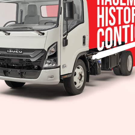
 pronto estará celebrando su estreno. Y su interior presenta
n del nuevo Amarok está alineada verticalmente hacia el futur
video clip muestra la pantalla, la cual tiene un diámetro de ha
inación de funciones digitales y botones configurados de modo er
 cuyo uso es bastante intuitivo.
 sistemas de asistencia al conductor, que se pueden configurar a t
 por primera vez. Estos incluyen asistentes para mantenerse y cambi
o de la vista del área circundante y señales de tráfico. El alcance d
jemplo, a través de servicios móviles en línea como ‘We Connect Navig
navegación, los asistentes de estacionamiento y el exclusivo sistem
stionar fácilmente a través del panel de control central. También ha
 acceso rápido y directo a algunas de las numerosas funciones.
lezas con la nueva generación. El nuevo Amarok se lanzará a final
oubleCab), y en algunos mercados con una cabina simple de dos pue