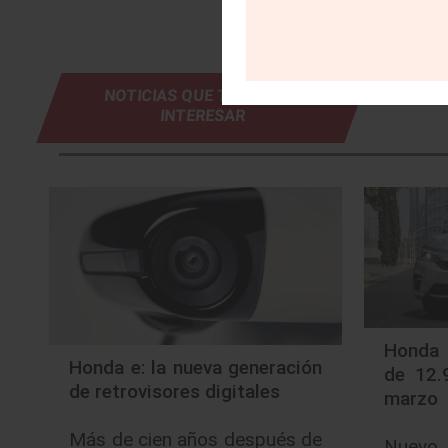
NOTICIAS QUE TE PUEDEN
INTERESAR
Honda 
Honda e: la nueva generación
de 12.
de retrovisores digitales
marzo
Más de cien años después de
Nuevo 