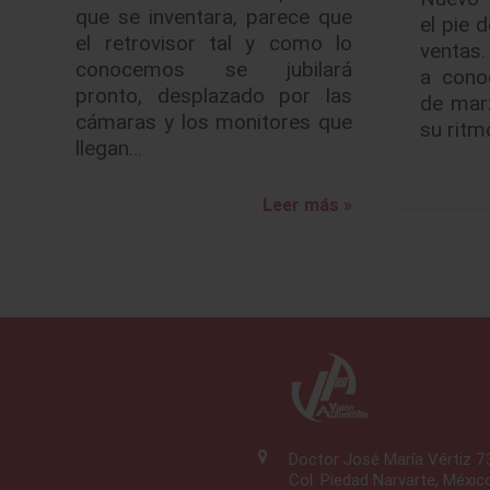
que se inventara, parece que
el pie 
el retrovisor tal y como lo
ventas
conocemos se jubilará
a cono
pronto, desplazado por las
de mar
cámaras y los monitores que
su ritm
llegan…
Leer más »
Doctor José María Vértiz 
Col. Piedad Narvarte, Méxic