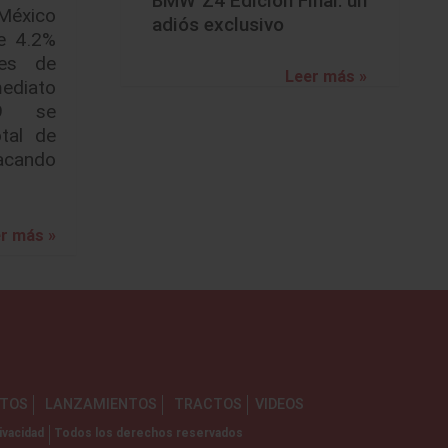
BMW Z4 Edición Final: un
México
adiós exclusivo
e 4.2%
es de
Leer más »
ediato
19 se
tal de
acando
r más »
NTOS
LANZAMIENTOS
TRACTOS
VIDEOS
ivacidad
Todos los derechos reservados