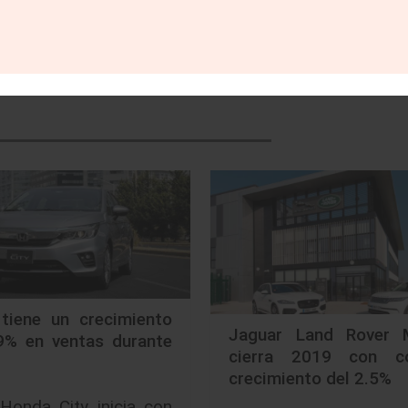
tiene un crecimiento
Jaguar Land Rover 
9% en ventas durante
cierra 2019 con c
crecimiento del 2.5%
Honda City inicia con