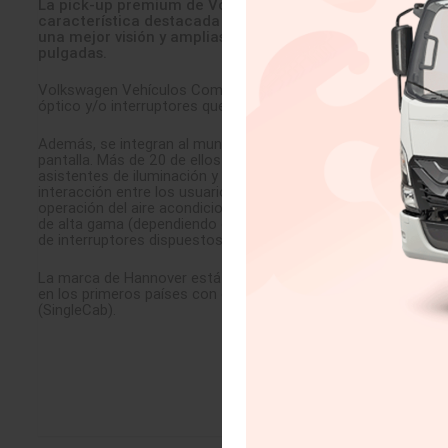
La pick-up premium de Volkswagen Vehículos Comerciales
característica destacada más. La unidad de visualizació
una mejor visión y amplias opciones de control. Un breve 
pulgadas.
Volkswagen Vehículos Comerciales está utilizando una comb
óptico y/o interruptores que se pulsan o giran en el Amarok y
Además, se integran al mundo de la pick-up Amarok más de 30
pantalla. Más de 20 de ellos se encuentran en la gama Amarok
asistentes de iluminación y velocidad, y también reconocimient
interacción entre los usuarios del vehículo y la pick-up, por e
operación del aire acondicionado, el infoentretenimiento, la 
de alta gama (dependiendo de la especificación), se pueden ge
de interruptores dispuestos debajo de la pantalla. Brindan un
La marca de Hannover está desarrollando aún más estas forta
en los primeros países con doble cabina y cuatro puertas (D
(SingleCab).