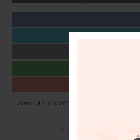
Autor: JULIO MARCELO BRITO ALVISO |
14/0
La unidad de control central en