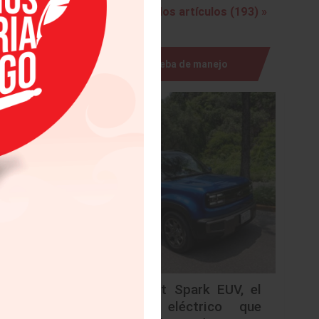
 una
Ver todos los artículos (193) »
o y ofrece
sta 12
gonómico y
Prueba de manejo
ravés de la
ar de carril,
e la
ation’ y la
a de sonido
y una hilera
es de 2022
rtas
Chevrolet Spark EUV, el
urbano eléctrico que