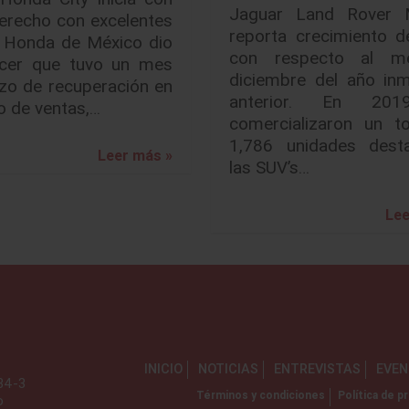
Jaguar Land Rover 
derecho con excelentes
reporta crecimiento d
. Honda de México dio
con respecto al m
cer que tuvo un mes
diciembre del año inm
zo de recuperación en
anterior. En 20
o de ventas,…
comercializaron un to
1,786 unidades dest
Leer más »
las SUV’s…
Lee
INICIO
NOTICIAS
ENTREVISTAS
EVE
734-3
Términos y condiciones
Política de pr
o