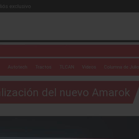
iós exclusivo
ue evoluciona
I
 profunda: Peñafiel
ick-up en 2026
Autotech
Tractos
TLCAN
Videos
Columna de Julio
alización del nuevo Amarok