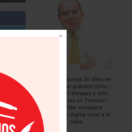
• Mazda festeja 20 años en
México con grandes retos •
Licitan 41 bloques y sólo
colocan tres en Telecom •
Santander completa
migración digital total a la
nube