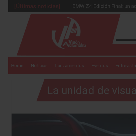
[Últimas noticias]
BMW Z4 Edición Final: un ad
Ford Edge Híbrida: la SUV q
_drop_down
Ventas se estabilizan: INEG
Será 2026, año de evolución
Chirey lanzará su primera p
_drop_down
Home
Noticias
Lanzamientos
Eventos
Entrevista
La unidad de visu
_drop_down