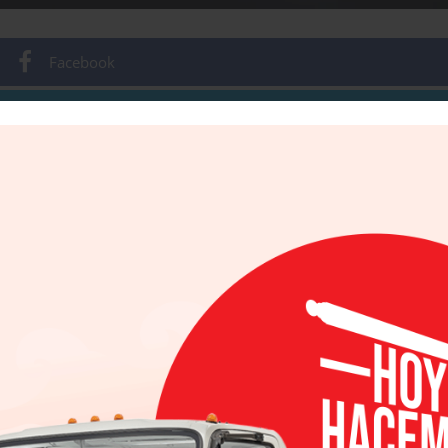
Facebook
Twitter
Email
WhatsApp
Gmail
6/2022
 la pick-up premium se está volviendo vertical.