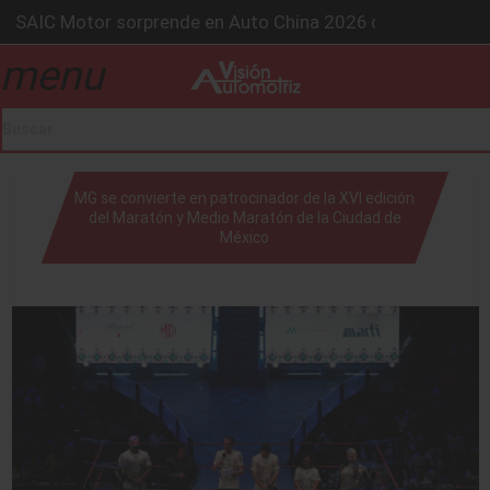
SAIC Motor sorprende en Auto China 2026 con autos intel
BMW Group alcanza los 2 millones de autos eléctricos y a
menu
drop_down
La Nissan Frontier V6 PRO-4X conquista la Ruta del Oso 
Kia lanza en México el servicio “59 minutos o gratis” y s
GAC sacude México con un SUV híbrido de más de 1,000
drop_down
MG se convierte en patrocinador de la XVI edición
del Maratón y Medio Maratón de la Ciudad de
México
drop_down