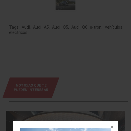
Tags:
Audi
,
Audi A5
,
Audi Q5
,
Audi Q6 e-tron
,
vehículos
eléctricos
NOTICIAS QUE TE
PUEDEN INTERESAR