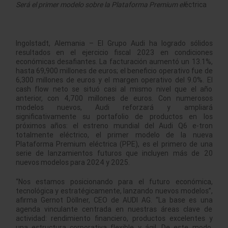
Será el primer modelo sobre la Plataforma Premium el
éctrica
Ingolstadt, Alemania – El Grupo
Audi
ha logrado sólidos
resultados en el ejercicio fiscal 2023 en condiciones
económicas desafiantes. La facturación aumentó un 13.1%,
hasta 69,900 millones de euros; el beneficio operativo fue de
6,300 millones de euros y el margen operativo del 9.0%. El
cash flow neto se situó casi al mismo nivel que el año
anterior, con 4,700 millones de euros. Con numerosos
modelos nuevos, Audi reforzará y ampliará
significativamente su portafolio de productos en los
próximos años: el estreno mundial del Audi Q6 e-tron
totalmente eléctrico, el primer modelo de la nueva
Plataforma Premium eléctrica (PPE), es el primero de una
serie de lanzamientos futuros que incluyen más de 20
nuevos modelos para 2024 y 2025.
“Nos estamos posicionando para el futuro económica,
tecnológica y estratégicamente, lanzando nuevos modelos”,
afirma Gernot Döllner, CEO de AUDI AG. “La base es una
agenda vinculante centrada en nuestras áreas clave de
actividad: rendimiento financiero, productos excelentes y
una estructura corporativa flexible y ágil. De este modo,