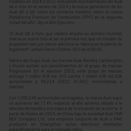
modelos en 2024 y 2025, incluyendo la presentación del Audi
A6 e-tron en el verano de 2024 y la nueva generación de los
Audi A5 y Q5 como los primeros modelos sobre la nueva
Plataforma Premium de Combustión (PPC) en la segunda
mitad del año”, dijo el Alto Ejecutivo.
“El Audi Q6 e-tron, que celebró anoche su estreno mundial,
marca un nuevo hito al ser la primera vez que un modelo de
propulsión cien por ciento eléctrica se fabrica en la planta de
Ingolstadt”, señaló Gernot Döllner, CEO de AUDI AG.
Dentro del Grupo Audi, las marcas Audi, Bentley, Lamborghini
y Ducati suman sus conocimientos en el grupo de marcas
Progressive. En el ejercicio 2023, este grupo de marcas
entregó 1 millón 918 mil ,912 contra 1 millón 638 mil 638
automóviles y 58,224 (2022: 61,562) motocicletas a
clientes.
Con 1,895,240 automóviles entregados, la marca Audi logró
un aumento del 17.4% respecto al año anterior, debido a la
elevada demanda y a la mejora de la situación de la oferta. A
partir de finales de 2024, en China bajo la sociedad Audi FAW
NEV Company Ltd., una empresa conjunta de Audi y FAW,
producirá en Changchun autos eléctricos diseñados
específicamente para el mercado chino.