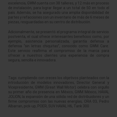
excelencia, GWM cuenta con 38 talleres, y 12 más en proceso
de instalación, para lograr llegar a un total de 50 en todo el
país. Además, se ha asegurado una amplia disponibilidad de
partes y refacciones con un inventario de más de 6 meses de
piezas, resguardadas en su centro de distribución.
Adicionalmente, se presentó el programa integral de servicio
postventa, el cual ofrece interesantes beneficios como, por
ejemplo, asistencia personalizada, garantía defensa a
defensa “sin letras chiquitas”, conocido como GWM Care.
Este servicio reafirma el compromiso de la marca para
ofrecer a nuestros clientes una experiencia de compra
segura, sencilla e innovadora.
Tags:
cumpliendo con creces los objetivos planteados con la
introducción de modelos innovadores
,
Director General y
Vicepresidente
,
GWM (Great Wall Motor) celebra con orgullo
su primer año de presencia en México
,
GWM México
,
HAVAL
JOLION
,
la expansión de una sólida red de distribuidores y un
firme compromiso con las nuevas energías
,
ORA 03
,
Pedro
Albarran
,
pick-up
,
POER
,
SUV HAVAL H6
,
Tank 300