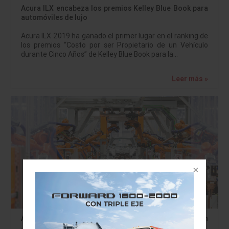
Acura ILX encabeza los premios Kelley Blue Book para
automóviles de lujo
Acura ILX 2019 ha ganado el primer lugar en el ranking de
los premios “Costo por ser Propietario de un Vehículo
durante Cinco Años” de Kelley Blue Book para la…
Leer más »
Audi México cumple cinco años produciendo en San
José Chiapa