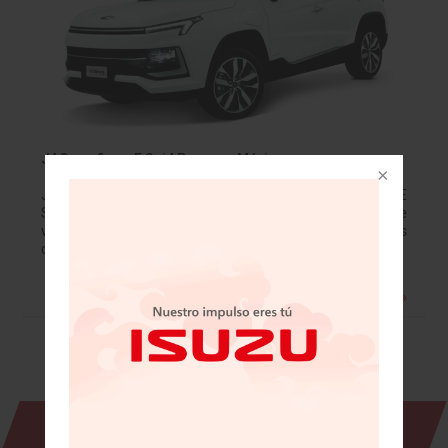
JAC confirma E Sei4 Pro para México
JAC México confirma que la SUV totalmente eléctrica E
Sei4 Pro, será parte de la nueva y renovada gama de
vehículos eléctricos de la marca Dentro de sus
características, E…
Leer más »
Revista Digital