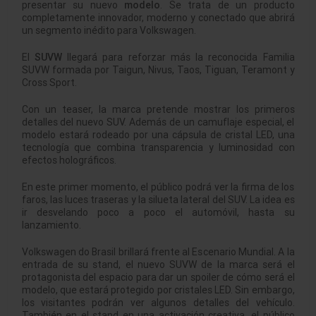
presentar su nuevo
modelo
. Se trata de un producto
completamente innovador, moderno y conectado que abrirá
un segmento inédito para Volkswagen.
El
SUVW
llegará para reforzar más la reconocida Familia
SUVW formada por Taigun, Nivus, Taos, Tiguan, Teramont y
Cross Sport.
Con un teaser, la marca pretende mostrar los primeros
detalles del nuevo SUV. Además de un camuflaje especial, el
modelo estará rodeado por una cápsula de cristal LED, una
tecnología que combina transparencia y luminosidad con
efectos holográficos.
En este primer momento, el público podrá ver la firma de los
faros, las luces traseras y la silueta lateral del SUV. La idea es
ir desvelando poco a poco el automóvil, hasta su
lanzamiento.
Volkswagen do Brasil brillará frente al Escenario Mundial. A la
entrada de su stand, el nuevo SUVW de la marca será el
protagonista del espacio para dar un spoiler de cómo será el
modelo, que estará protegido por cristales LED. Sin embargo,
los visitantes podrán ver algunos detalles del vehículo.
También en el stand en una activación creativa, el público