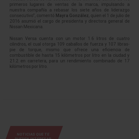
primeros lugares de ventas de la marca, impulsando a
nuestra compañía a rebasar los siete años de liderazgo
consecutivo”, comentó
Mayra González
, quien el 1 de julio de
2016 asumió el cargo de presidenta y directora general de
Nissan Mexicana.
Nissan Versa cuenta con un motor 1.6 litros de cuatro
cilindros, el cual otorga 109 caballos de fuerza y 107 libras-
pie de torque, mismo que ofrece una eficiencia de
combustible de hasta 15 kilómetros por litro en la ciudad y
21.2 en carretera, para un rendimiento combinado de 17
kilómetros por litro.
NOTICIAS QUE TE
PUEDEN INTERESAR