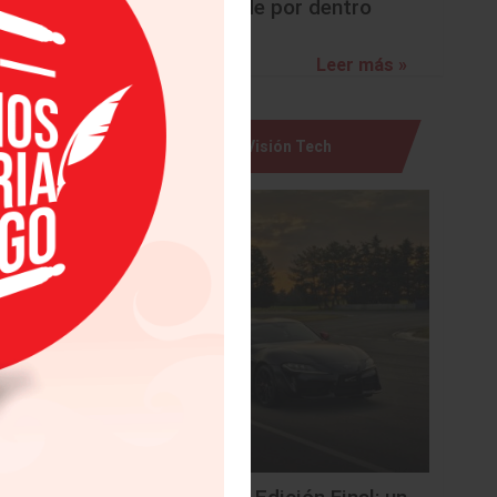
sorprende por dentro
n de 155
Leer más »
5. Dodge
Visión Tech
 fuertes
d por la
.
dventure
re en su