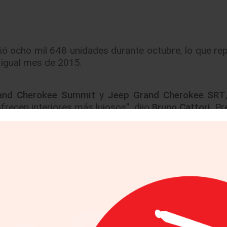
ió ocho mil 648 unidades durante octubre, lo que re
igual mes de 2015.
and Cherokee Summit
y
Jeep Grand Cherokee SRT
frecen interiores más lujosos”, dijo
Bruno Cattori
, P
un mayor número de clientes debido a la incorpor
n incremento en nuestras ventas. Esto refuerza 
 para continuar por este camino”. Agregó Cattori
cord, mejor octubre desde su lanzamiento con 40 u
 2015. Alfa Romeo MiTo y Alfa Romeo Giulietta tuv