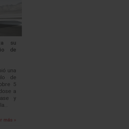
za su
io de
bió una
ulo de
sobre 5
ndose a
lase y
 la…
r más »