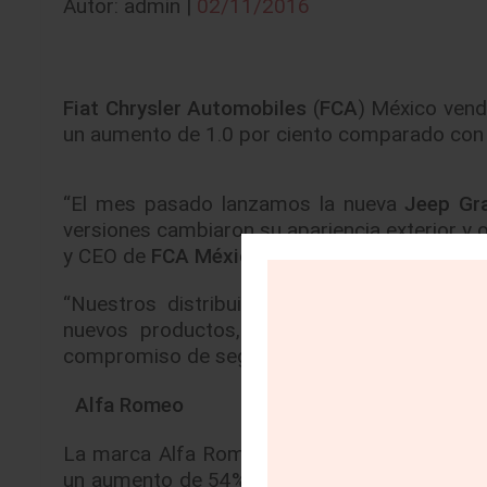
Autor: admin |
02/11/2016
Fiat Chrysler Automobiles
(
FCA
) México vend
un aumento de 1.0 por ciento comparado con 
“El mes pasado lanzamos la nueva
Jeep Gr
versiones cambiaron su apariencia exterior y o
y CEO de
FCA México
.
“Nuestros distribuidores están recibiendo 
nuevos productos, dando como resultado u
compromiso de seguir trabajando fuertemente
Alfa Romeo
La marca Alfa Romeo estableció un nuevo re
un aumento de 54% comparado con octubre de