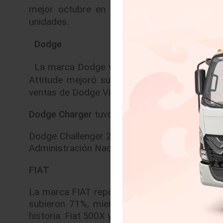
mejor octubre en ventas en su historia. C
unidades.
Dodge
La marca Dodge vendió 3,615 unidades, un
Attitude mejoró sus ventas 55% con 2,037 u
ventas de Dodge Vision ayudaron al crecimien
Dodge Charger
tuvo un aumento en ventas de
Dodge Challenger 2017 y Dodge Charger 2017 
Administración Nacional de Seguridad Vial de 
FIAT
La marca FIAT reportó ventas de 737 unidades
subieron 71%, mientras que las de FIAT UN
historia. Fiat 500X y Fiat 500L continúan con