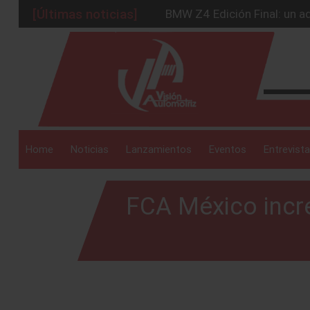
[Últimas noticias]
BMW Z4 Edición Final: un ad
Ford Edge Híbrida: la SUV q
_drop_down
Ventas se estabilizan: INEG
Será 2026, año de evolución
Chirey lanzará su primera p
_drop_down
Home
Noticias
Lanzamientos
Eventos
Entrevista
FCA México incr
_drop_down