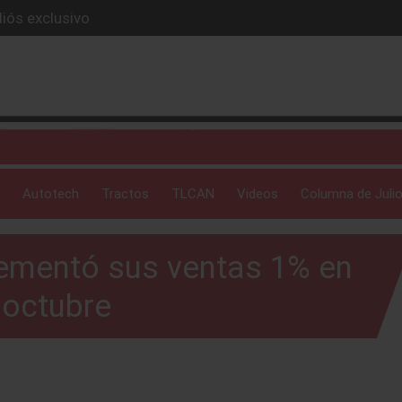
iós exclusivo
ue evoluciona
I
 profunda: Peñafiel
ick-up en 2026
Autotech
Tractos
TLCAN
Videos
Columna de Julio
ementó sus ventas 1% en
octubre