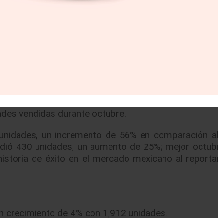
 pasado fueron presentados ante medios especiali
p Grand Cherokee SRT, estos ayudaron a las vent
 características como nueva fascia, parrilla y faros
ades vendidas durante octubre.
3 unidades, un incremento de 56% en comparación 
endió 430 unidades, un aumento de 25%; mejor octub
historia de éxito en el mercado mexicano al reporta
un crecimiento de 4% con 1,912 unidades.