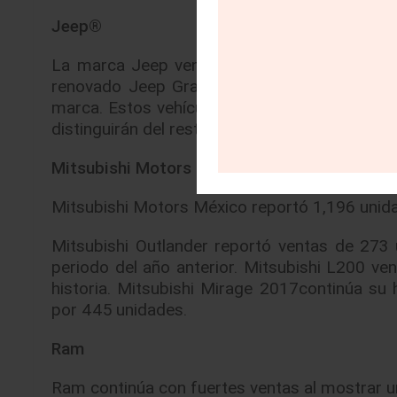
Jeep®
La marca Jeep vendió 993 unidades. El mes
renovado Jeep Grand Cherokee Summit y Jee
marca. Estos vehículos renovados cuentan con
distinguirán del resto de la gama.
Mitsubishi Motors
Mitsubishi Motors México reportó 1,196 unid
Mitsubishi Outlander reportó ventas de 27
periodo del año anterior. Mitsubishi L200 v
historia. Mitsubishi Mirage 2017continúa su 
por 445 unidades.
Ram
Ram continúa con fuertes ventas al mostrar 