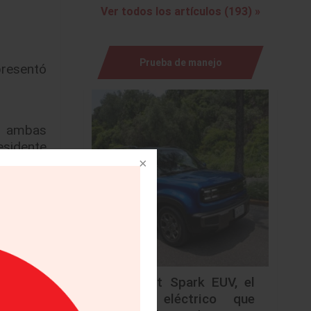
Ver todos los artículos (193) »
Prueba de manejo
presentó
, ambas
residente
ación de
nuestro
Chevrolet Spark EUV, el
nidades,
urbano eléctrico que
ieron el