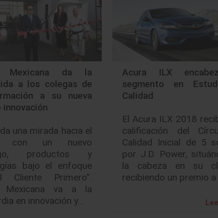
n Mexicana da la
Acura ILX encabe
nida a los colegas de
segmento en Estud
ormación a su nueva
Calidad
 innovación
El Acura ILX 2018 reci
da una mirada hacia el
calificación del Círc
o, con un nuevo
Calidad Inicial de 5 
azgo, productos y
por J.D. Power, situá
ogías bajo el enfoque
la cabeza en su c
 Cliente Primero”.
recibiendo un premio a
n Mexicana va a la
dia en innovación y…
Lee