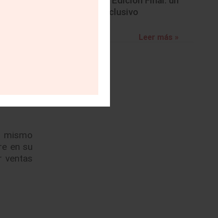
BMW Z4 Edición Final: un
adiós exclusivo
zados el
Leer más »
as de la
 que los
al mismo
re en su
r ventas