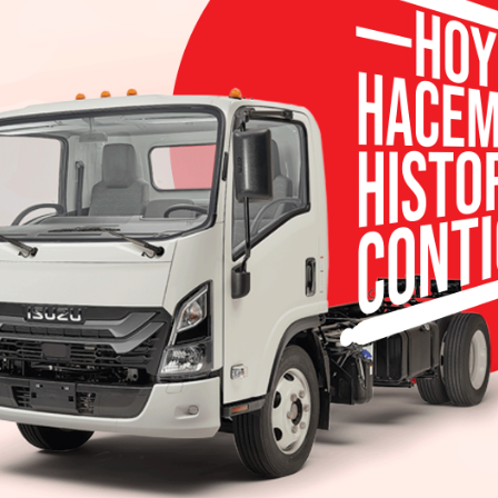
hrysler En octubre las ventas de Chrysler fuero
 incremento de 42% comparado con octubre de 201
nidades; mejor mes en ventas en su historia. Las
to de la marca.
 15% comparado con el año anterior.
fueron reconocidos con Cinco Estrellas en Segurida
los Estados Unidos (NHTSA, por sus siglas en inglés)
, arriba 6% versus 2015. Las ventas de Fiat Palio A
O subieron 40%; ambas registraron el mejor octub
 una buena tendencia en ventas.