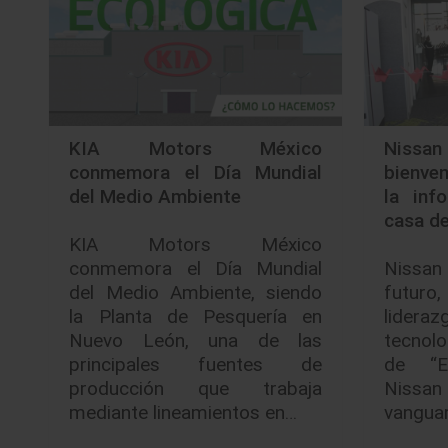
KIA Motors México
Nissa
conmemora el Día Mundial
bienve
del Medio Ambiente
la inf
casa de
KIA Motors México
conmemora el Día Mundial
Nissan 
del Medio Ambiente, siendo
futur
la Planta de Pesquería en
lider
Nuevo León, una de las
tecnol
principales fuentes de
de “El
producción que trabaja
Nissa
mediante lineamientos en…
vanguar