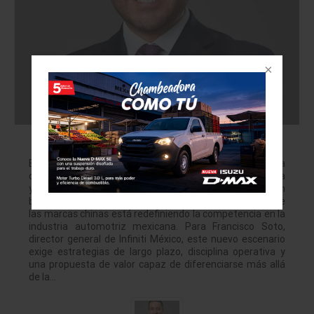
Francisco Soto: “Las marcas chinas están
cambiando el ecosistema automotriz”
El director general de Infiniti México afirma que la llegada
de las marcas chinas está transformando la competencia
y explica la estrategia con la que la firma premium
buscará crecer hacia 2030. Por Julio Brito La irrupción de
las marcas chinas está redefiniendo la competencia en la
industria automotriz mexicana. Para Francisco Soto,
director general de Infiniti México, este nuevo escenario
exige estrategias de largo plazo, disciplina operativa y
una propuesta de valor capaz de diferenciarse más allá
de la…