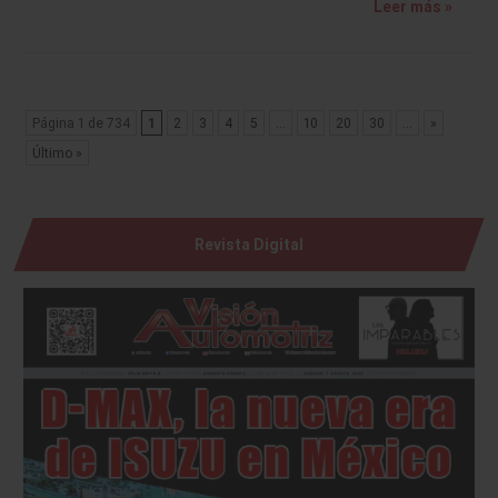
Leer más »
Página 1 de 734
1
2
3
4
5
...
10
20
30
...
»
Último »
Revista Digital