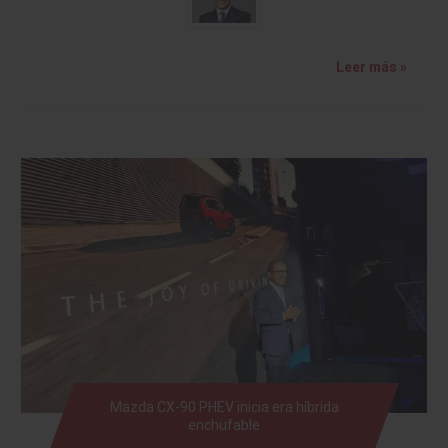
Leer más »
Mazda CX-90 PHEV inicia era híbrida
enchufable